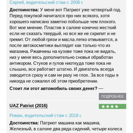
Сергей, водительский стаж с 2006 г.
Достоинства:
У меня вот Патриот уже четвертый год.
Перед покупкой начитался про них всякого, хотя
хорошего написано заметно побольше чем плохого.
Вот мое мнение. Пластик в салоне конечно жесткий
если не сказать твердый, но все же не скрипит и не
гремит. От любой грязи и масла легко отмывается, а
после автокосметики выглядит как только что из
магазина. Ржавчины на кузове тоже пока не видать,
низ у меня весь дополнительно сновья обработан
антикором. Стуков и гулов ниоткуда тоже пока не
слышно, все работает штатно. И двигатель всегда
заводится сразу и сам ни разу не глох. За все годы я
никогда не сожалел об этом приобретении.
Стоит ли этот автомобиль своих денег?
—
ПОДРОБНЕЕ
UAZ Patriot (2016)
Роман, водительский стаж с 2018 г.
Достоинства:
Патриот машина как машина.
Железный, в салоне два ряда сидений, четыре колеса