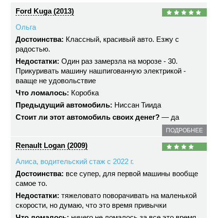
Ford Kuga (2013)
Ольга
Достоинства:
Классный, красивый авто. Езжу с
радостью.
Недостатки:
Один раз замерзла на морозе - 30.
Прикуривать машину нашпигованную электрикой -
вааще не удовольствие
Что ломалось:
Коробка
Предыдущий автомобиль:
Ниссан Тиида
Стоит ли этот автомобиль своих денег?
— да
ПОДРОБНЕЕ
Renault Logan (2009)
Алиса, водительский стаж с 2022 г.
Достоинства:
все супер, для первой машины вообще
самое то.
Недостатки:
тяжеловато поворачивать на маленькой
скорости, но думаю, что это время привычки
Что ломалось:
ничего не ломалось за все это время