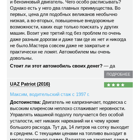
и бензиновый двигатель. Чего особо расписывать?
Однако есть у него два главных преимущества. Во
первых, цена для подобных великанов необычно
низкая, а во-вторых, повышенные внедорожные
возможности, каких еще только поискать у других
машин. Возит уже третий год без проблем по очень
даже разным дорогам и даже там где их нет и никогда
не было.Мастера совсем даже не зажратые и
практически не ломят. Автомобилем мы очень
довольны.
Стоит ли этот автомобиль своих денег?
— да
ПОДРОБНЕЕ
UAZ Patriot (2016)
Максим, водительский стаж с 1997 г.
Достоинства:
Двигатель не капризничает, подвеска с
высоким клиренсом неплохо сглаживает неровности.
Управлять машиной подолгу получается без особой
усталости, нет никаких нареканий ни к чему кроме
большого расхода. Тут да, 14 литров на сотку выходит
в среднем. С текущими ценами на топливо выходит в
месяц приличная сумма. Радиатор не закипает даже в