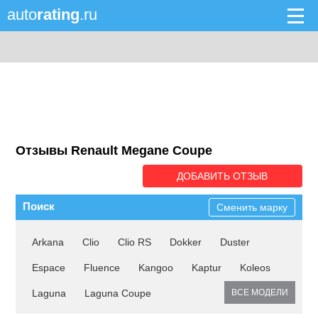
auto
rating
.ru
Отзывы Renault Megane Coupe
ДОБАВИТЬ ОТЗЫВ
Поиск
Сменить марку
Arkana
Clio
Clio RS
Dokker
Duster
Espace
Fluence
Kangoo
Kaptur
Koleos
Laguna
Laguna Coupe
ВСЕ МОДЕЛИ