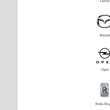
Lexus
Mazd
Opel
Rolls-Ro