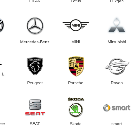
LIFAN
Lotus
Luxgen
a
Mercedes-Benz
MINI
Mitsubishi
Peugeot
Porsche
Ravon
yce
SEAT
Skoda
smart