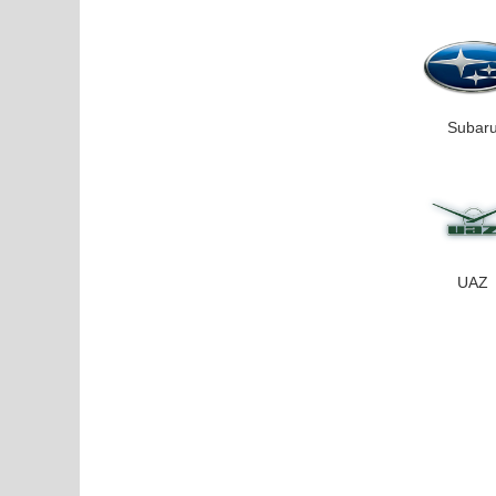
Subar
UAZ