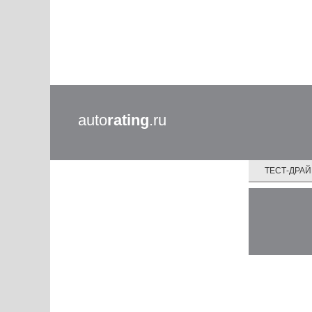
auto
rating
.ru
ТЕСТ-ДРА