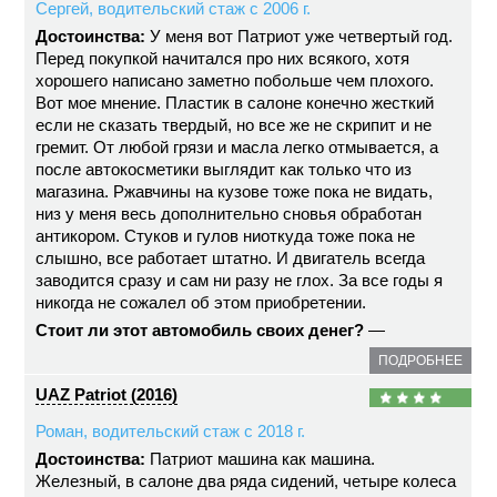
Сергей, водительский стаж с 2006 г.
Достоинства:
У меня вот Патриот уже четвертый год.
Перед покупкой начитался про них всякого, хотя
хорошего написано заметно побольше чем плохого.
Вот мое мнение. Пластик в салоне конечно жесткий
если не сказать твердый, но все же не скрипит и не
гремит. От любой грязи и масла легко отмывается, а
после автокосметики выглядит как только что из
магазина. Ржавчины на кузове тоже пока не видать,
низ у меня весь дополнительно сновья обработан
антикором. Стуков и гулов ниоткуда тоже пока не
слышно, все работает штатно. И двигатель всегда
заводится сразу и сам ни разу не глох. За все годы я
никогда не сожалел об этом приобретении.
Стоит ли этот автомобиль своих денег?
—
ПОДРОБНЕЕ
UAZ Patriot (2016)
Роман, водительский стаж с 2018 г.
Достоинства:
Патриот машина как машина.
Железный, в салоне два ряда сидений, четыре колеса