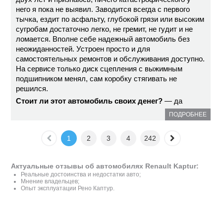
него я пока не выявил. Заводится всегда с первого
тычка, ездит по асфальту, глубокой грязи или высоким
сугробам достаточно легко, не гремит, не гудит и не
ломается. Вполне себе надежный автомобиль без
неожиданностей. Устроен просто и для
самостоятельных ремонтов и обслуживания доступно.
На сервисе только диск сцепления с выжимным
подшипником менял, сам коробку стягивать не
решился.
Стоит ли этот автомобиль своих денег?
— да
ПОДРОБНЕЕ
1
2
3
4
242
Актуальные отзывы об автомобилях Renault Kaptur:
Реальные достоинства и недостатки авто;
Мнение владельцев;
Опыт эксплуатации Рено Каптур.