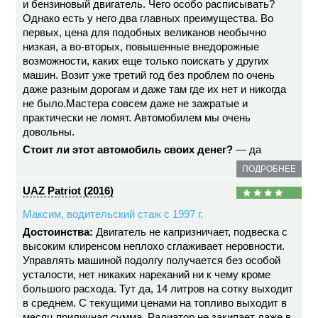
и бензиновый двигатель. Чего особо расписывать?
Однако есть у него два главных преимущества. Во
первых, цена для подобных великанов необычно
низкая, а во-вторых, повышенные внедорожные
возможности, каких еще только поискать у других
машин. Возит уже третий год без проблем по очень
даже разным дорогам и даже там где их нет и никогда
не было.Мастера совсем даже не зажратые и
практически не ломят. Автомобилем мы очень
довольны.
Стоит ли этот автомобиль своих денег?
— да
ПОДРОБНЕЕ
UAZ Patriot (2016)
Максим, водительский стаж с 1997 г.
Достоинства:
Двигатель не капризничает, подвеска с
высоким клиренсом неплохо сглаживает неровности.
Управлять машиной подолгу получается без особой
усталости, нет никаких нареканий ни к чему кроме
большого расхода. Тут да, 14 литров на сотку выходит
в среднем. С текущими ценами на топливо выходит в
месяц приличная сумма. Радиатор не закипает даже в