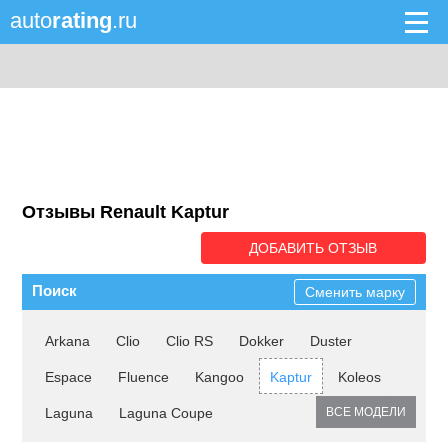
auto
rating
.ru
Отзывы Renault Kaptur
ДОБАВИТЬ ОТЗЫВ
Поиск
Сменить марку
Arkana
Clio
Clio RS
Dokker
Duster
Espace
Fluence
Kangoo
Kaptur
Koleos
Laguna
Laguna Coupe
ВСЕ МОДЕЛИ