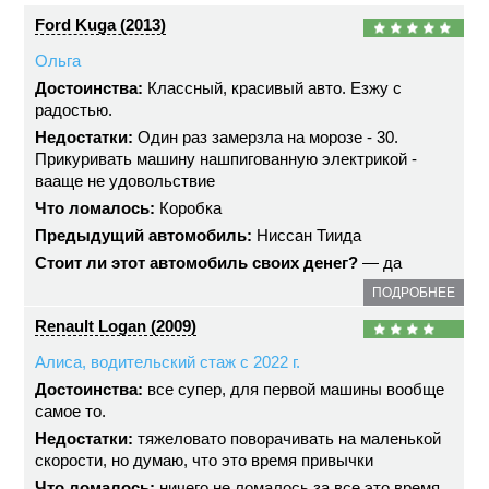
Ford Kuga (2013)
Ольга
Достоинства:
Классный, красивый авто. Езжу с
радостью.
Недостатки:
Один раз замерзла на морозе - 30.
Прикуривать машину нашпигованную электрикой -
вааще не удовольствие
Что ломалось:
Коробка
Предыдущий автомобиль:
Ниссан Тиида
Стоит ли этот автомобиль своих денег?
— да
ПОДРОБНЕЕ
Renault Logan (2009)
Алиса, водительский стаж с 2022 г.
Достоинства:
все супер, для первой машины вообще
самое то.
Недостатки:
тяжеловато поворачивать на маленькой
скорости, но думаю, что это время привычки
Что ломалось:
ничего не ломалось за все это время