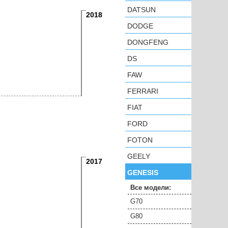
DATSUN
2018
DODGE
DONGFENG
DS
FAW
FERRARI
FIAT
FORD
FOTON
GEELY
2017
GENESIS
Все модели:
G70
G80