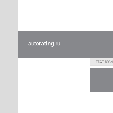
auto
rating
.ru
ТЕСТ-ДРА