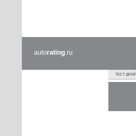
auto
rating
.ru
ТЕСТ-ДРА