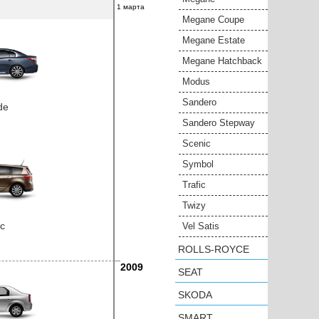
1 марта
Megane Coupe
Megane Estate
Megane Hatchback
Modus
Sandero
de
Sandero Stepway
Scenic
Symbol
Trafic
Twizy
c
Vel Satis
ROLLS-ROYCE
2009
SEAT
SKODA
SMART