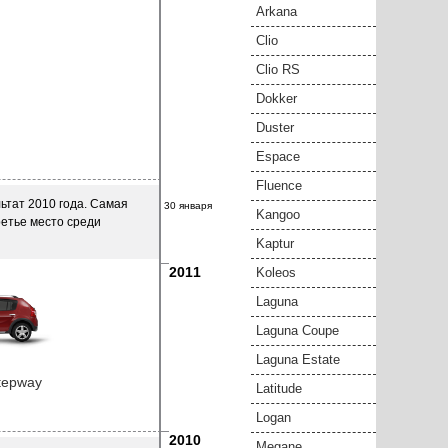
Arkana
Clio
Clio RS
Dokker
Duster
Espace
Fluence
ьтат 2010 года. Самая
30 января
Kangoo
ретье место среди
Kaptur
2011
Koleos
Laguna
Laguna Coupe
Laguna Estate
tepway
Latitude
Logan
2010
Megane