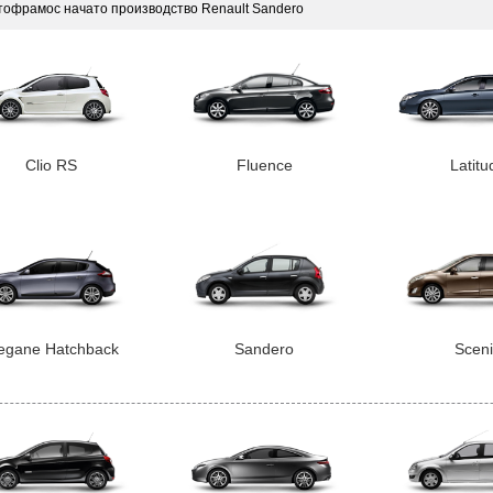
тофрамос начато производство Renault Sandero
Clio RS
Fluence
Latitu
gane Hatchback
Sandero
Sceni