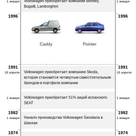
Volkswagen приобретает компании Bentley,
1 января
1 января
Bugatti, Lamborghini
1996
1996
Caddy
Pointer
1991
1991
Volkswagen приобретает компанию Skoda,
16 апреля
16 апреля
которая становится четвертым самостоятельным
брендом в портфеле компании
Volkswagen приобретает 51% акций испанского
1 января
1 января
SEAT
1982
1982
Начало производства Volkswagen Sanatana в
1 января
1 января
Шанхае
1974
1974