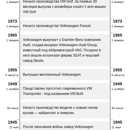
Начало производства VW Golf. За первые 30
1 января
1 января
месяцев выпуска с конвейера сошёл 1 млн машин
VW Golf
1973
1973
Начато производство Volkswagen Passat
1 января
1 января
1965
1965
Volkswagen выкупает у Daimler-Benz компанию
1 января
1 января
Audi, создав концерн Volkswagen-Audi Group,
известный под аббревиатурой VAG. Позднее в
него вошли испанская фирма SEAT и чешский
завод Skoda
1955
1955
Выпущен миллионный Volkswagen
5 августа
5 августа
1949
1949
Представлен прототип современного VW
1 ноября
1 ноября
Transporter - под названием VW Bulli
Начато производство модели с новым типом
30 июня
30 июня
кузова — кабриолет и лимузин
1945
1945
После окончания войны завод Volkswagen
11 мая
11 мая