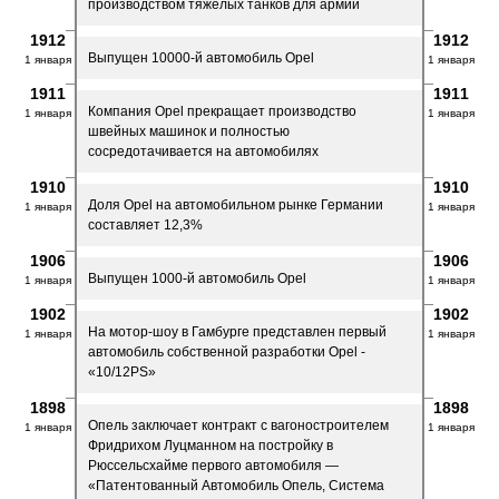
производством тяжелых танков для армии
1912
1912
Выпущен 10000-й автомобиль Opel
1 января
1 января
1911
1911
Компания Opel прекращает производство
1 января
1 января
швейных машинок и полностью
сосредотачивается на автомобилях
1910
1910
Доля Opel на автомобильном рынке Германии
1 января
1 января
составляет 12,3%
1906
1906
Выпущен 1000-й автомобиль Opel
1 января
1 января
1902
1902
На мотор-шоу в Гамбурге представлен первый
1 января
1 января
автомобиль собственной разработки Opel -
«10/12PS»
1898
1898
Опель заключает контракт с вагоностроителем
1 января
1 января
Фридрихом Луцманном на постройку в
Рюссельсхайме первого автомобиля —
«Патентованный Автомобиль Опель, Система