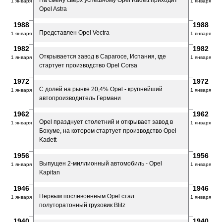
На смену сверх успешному Opel Kadett приходит
1 января
1 января
Opel Astra
1988
1988
Представлен Opel Vectra
1 января
1 января
1982
1982
Открывается завод в Сарагосе, Испания, где
1 января
1 января
стартует производство Opel Corsa
1972
1972
C долей на рынке 20,4% Opel - крупнейший
1 января
1 января
автопроизводитель Германи
1962
1962
Opel празднует столетний и открывает завод в
1 января
1 января
Бохуме, на котором стартует производство Opel
Kadett
1956
1956
Выпущен 2-миллионный автомобиль - Opel
1 января
1 января
Kapitan
1946
1946
Первым послевоенным Opel стал
1 января
1 января
полуторатонный грузовик Blitz
1940
1940