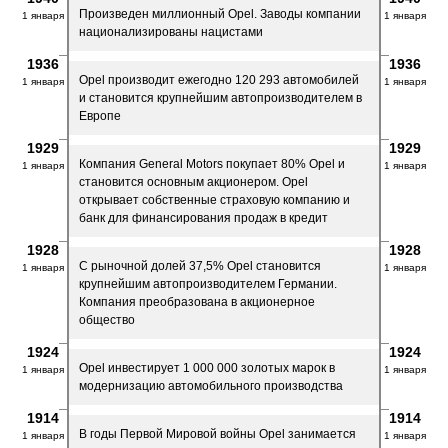
Произведен миллионный Opel. Заводы компании
1 января
1 января
национализированы нацистами
1936
1936
Opel производит ежегодно 120 293 автомобилей
1 января
1 января
и становится крупнейшим автопроизводителем в
Европе
1929
1929
Компания General Motors покупает 80% Opel и
1 января
1 января
становится основным акционером. Opel
открывает собственные страховую компанию и
банк для финансирования продаж в кредит
1928
1928
C рыночной долей 37,5% Opel становится
1 января
1 января
крупнейшим автопроизводителем Германии.
Компания преобразована в акционерное
общество
1924
1924
Opel инвестирует 1 000 000 золотых марок в
1 января
1 января
модернизацию автомобильного производства
1914
1914
В годы Первой Мировой войны Opel занимается
1 января
1 января