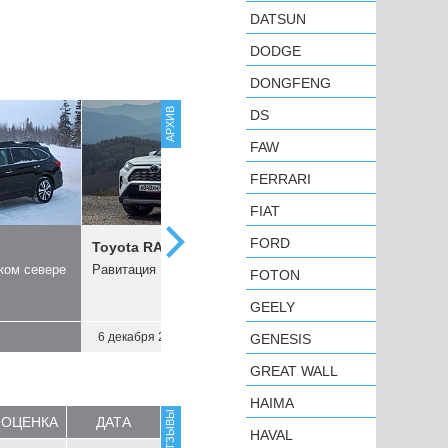
DATSUN
DODGE
DONGFENG
АРХИВ
DS
FAW
FERRARI
FIAT
FORD
Toyota RAV4
Citroen C5 Aircross
ком севере
Равитация
Неформат
FOTON
GEELY
6 декабря 2019
8 ноября 2019
GENESIS
GREAT WALL
HAIMA
ВСЕ ОТЗЫВЫ
ОЦЕНКА
ДАТА
HAVAL