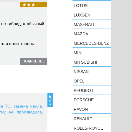
LOTUS
LUXGEN
ь не гибрид, а обычный
MASERATI
MAZDA
MERCEDES-BENZ
го и стоит теперь.
MINI
ПОДРОБНЕЕ
MITSUBISHI
NISSAN
OPEL
PEUGEOT
АРХИВ
PORSCHE
се ТО, замена масла,
RAVON
лку не производила,
RENAULT
ROLLS-ROYCE