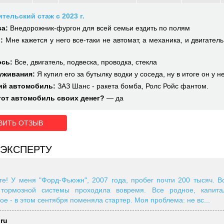
тельский стаж с 2023 г.
а:
Внедорожник-фургон для всей семьи ездить по полям
:
Мне кажется у него все-таки не автомат, а механика, и двигател
ось:
Все, двигатель, подвеска, проводка, стекла
уживания:
Я купил его за бутылку водки у соседа, ну в итоге он у не
й автомобиль:
ЗАЗ Шанс - ракета бомба, Ролс Ройс фантом.
тот автомобиль своих денег?
— да
ВИТЬ ОТЗЫВ
ЭКСПЕРТУ
те! У меня "Форд-Фьюжн", 2007 года, пробег почти 200 тысяч. В
 тормозной системы проходила вовремя. Все родное, капита
ое - в этом сентября поменяла стартер. Моя проблема: не вс...
.ru