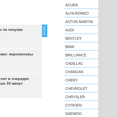
ACURA
ALFA ROMEO
ASTON MARTIN
АРХИВ
о по покупке
AUDI
я
BENTLEY
BMW
скве: перспективы
BRILLIANCE
CADILLAC
CHANGAN
тоят в очередях
CHERY
ше 10 минут
CHEVROLET
CHRYSLER
CITROEN
DAEWOO