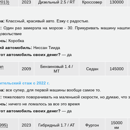
2013)
2023
Дизельный 2.5 / RT
Кроссовер
130000
а:
Классный, красивый авто. Езжу с радостью.
:
Один раз замерзла на морозе - 30. Прикуривать машину нашпи
довольствие
ось:
Коробка
й автомобиль:
Ниссан Тиида
тот автомобиль своих денег?
— да
an
Бензиновый 1.4 /
2009
Седан
145000
MT
ительский стаж с 2022 г.
а:
все супер, для первой машины вообще самое то.
:
тяжеловато поворачивать на маленькой скорости, но думаю, что 
ось:
ничего не ломалось за все это время
тот автомобиль своих денег?
— да
15000
995)
2023
Гибридный 1.7 / AT
Фургон
км