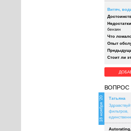
Витяч, води
Достоинств
Недостатки
бензин
Что ломал
Опыт обсл
Предыдущи
Стоит ли э
ДОБА
ВОПРОС 
18 ноября '20
Татьяна
Здравствуй
фильтров,
единственн
Autorating