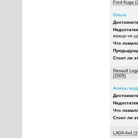
Ford Kuga (
Ольга
Достоинств
Недостатки
вааще не у
Что ломал
Предыдущи
Стоит ли э
Renault Log
(2009)
Алиса, вод
Достоинств
Недостатки
Что ломал
Стоит ли э
LADA 4x4 (1