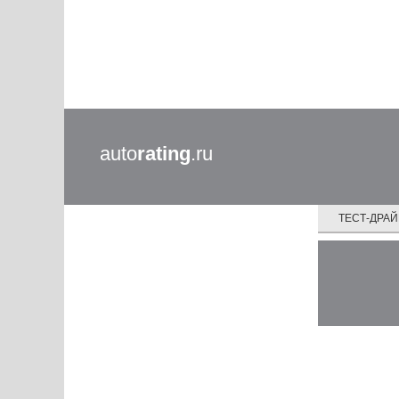
auto
rating
.ru
ТЕСТ-ДРА