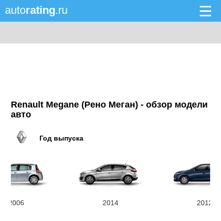
auto
rating
.ru
Renault Megane (Рено Меган) - обзор модели
авто
Год выпуска
2006
2014
2012