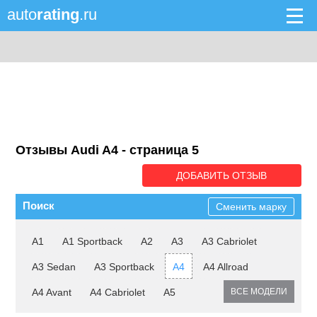
auto
rating
.ru
Отзывы Audi A4 - cтраница 5
ДОБАВИТЬ ОТЗЫВ
Поиск
Сменить марку
A1
A1 Sportback
A2
A3
A3 Cabriolet
A3 Sedan
A3 Sportback
A4
A4 Allroad
A4 Avant
A4 Cabriolet
A5
ВСЕ МОДЕЛИ