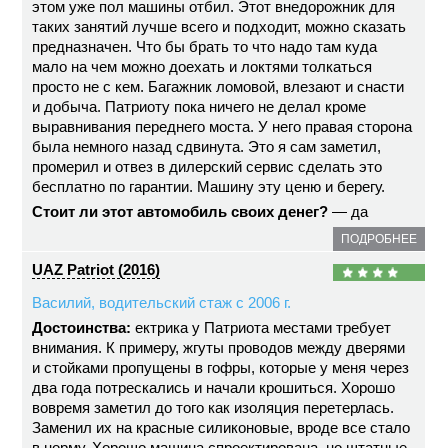
этом уже пол машины отбил. Этот внедорожник для
таких занятий лучше всего и подходит, можно сказать
предназначен. Что бы брать то что надо там куда
мало на чем можно доехать и локтями толкаться
просто не с кем. Багажник ломовой, влезают и снасти
и добыча. Патриоту пока ничего не делал кроме
выравнивания переднего моста. У него правая сторона
была немного назад сдвинута. Это я сам заметил,
промерил и отвез в дилерский сервис сделать это
бесплатно по гарантии. Машину эту ценю и берегу.
Стоит ли этот автомобиль своих денег?
— да
ПОДРОБНЕЕ
UAZ Patriot (2016)
Василий, водительский стаж с 2006 г.
Достоинства:
ектрика у Патриота местами требует
внимания. К примеру, жгуты проводов между дверями
и стойками пропущены в гофры, которые у меня через
два года потрескались и начали крошиться. Хорошо
вовремя заметил до того как изоляция перетерлась.
Заменил их на красные силиконовые, вроде все стало
в норму. Хорошо машина спроектирована, но штатные