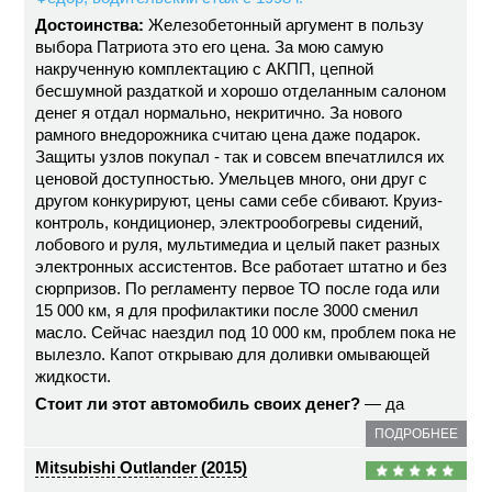
Достоинства:
Железобетонный аргумент в пользу
выбора Патриота это его цена. За мою самую
накрученную комплектацию с АКПП, цепной
бесшумной раздаткой и хорошо отделанным салоном
денег я отдал нормально, некритично. За нового
рамного внедорожника считаю цена даже подарок.
Защиты узлов покупал - так и совсем впечатлился их
ценовой доступностью. Умельцев много, они друг с
другом конкурируют, цены сами себе сбивают. Круиз-
контроль, кондиционер, электрообогревы сидений,
лобового и руля, мультимедиа и целый пакет разных
электронных ассистентов. Все работает штатно и без
сюрпризов. По регламенту первое ТО после года или
15 000 км, я для профилактики после 3000 сменил
масло. Сейчас наездил под 10 000 км, проблем пока не
вылезло. Капот открываю для доливки омывающей
жидкости.
Стоит ли этот автомобиль своих денег?
— да
ПОДРОБНЕЕ
Mitsubishi Outlander (2015)