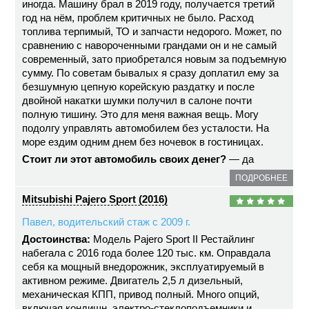
иногда. Машину брал в 2019 году, получается третий
год на нём, проблем критичных не было. Расход
топлива терпимый, ТО и запчасти недорого. Может, по
сравнению с навороченными грандами он и не самый
современный, зато приобретался новым за подъемную
сумму. По советам бывалых я сразу доплатил ему за
безшумную цепную корейскую раздатку и после
двойной накатки шумки получил в салоне почти
полную тишину. Это для меня важная вещь. Могу
подолгу управлять автомобилем без усталости. На
море ездим одним днем без ночевок в гостиницах.
Стоит ли этот автомобиль своих денег?
— да
ПОДРОБНЕЕ
Mitsubishi Pajero Sport (2016)
Павел, водительский стаж с 2009 г.
Достоинства:
Модель Pajero Sport II Рестайлинг
набегала с 2016 года более 120 тыс. км. Оправдала
себя ка мощный внедорожник, эксплуатируемый в
активном режиме. Двигатель 2,5 л дизельный,
механическая КПП, привод полный. Много опций,
включая кондишн, электро-стеклоподъемники и