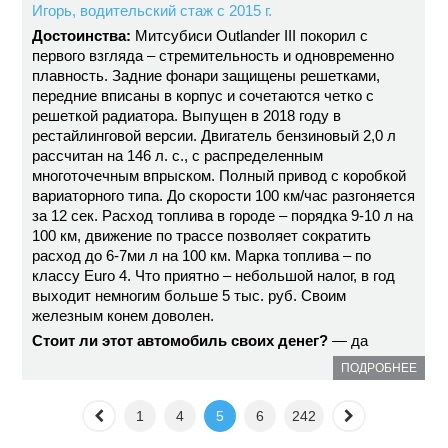
Игорь, водительский стаж с 2015 г.
Достоинства:
Митсубиси Outlander III покорил с
первого взгляда – стремительность и одновременно
плавность. Задние фонари защищены решетками,
передние вписаны в корпус и сочетаются четко с
решеткой радиатора. Выпущен в 2018 году в
рестайлинговой версии. Двигатель бензиновый 2,0 л
рассчитан на 146 л. с., с распределенным
многоточечным впрыском. Полный привод с коробкой
вариаторного типа. До скорости 100 км/час разгоняется
за 12 сек. Расход топлива в городе – порядка 9-10 л на
100 км, движение по трассе позволяет сократить
расход до 6-7ми л на 100 км. Марка топлива – по
классу Euro 4. Что приятно – небольшой налог, в год
выходит немногим больше 5 тыс. руб. Своим
железным конем доволен.
Стоит ли этот автомобиль своих денег?
— да
ПОДРОБНЕЕ
1
4
5
6
242