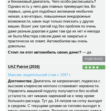
и бензиновый двигатель. Чего особо расписывать?
Однако есть у него два главных преимущества. Во
первых, цена для подобных великанов необычно
низкая, а во-вторых, повышенные внедорожные
возможности, каких еще только поискать у других
машин. Возит уже третий год без проблем по очень
даже разным дорогам и даже там где их нет и никогда
не было.Мастера совсем даже не зажратые и
практически не ломят. Автомобилем мы очень
довольны.
Стоит ли этот автомобиль своих денег?
— да
ПОДРОБНЕЕ
UAZ Patriot (2016)
Максим, водительский стаж с 1997 г.
Достоинства:
Двигатель не капризничает, подвеска с
высоким клиренсом неплохо сглаживает неровности.
Управлять машиной подолгу получается без особой
усталости, нет никаких нареканий ни к чему кроме
большого расхода. Тут да, 14 литров на сотку выходит
в среднем. С текущими ценами на топливо выходит в
месяц приличная сумма. Радиатор не закипает даже в