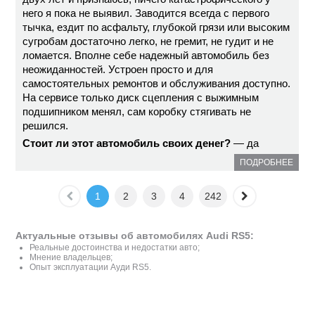
него я пока не выявил. Заводится всегда с первого
тычка, ездит по асфальту, глубокой грязи или высоким
сугробам достаточно легко, не гремит, не гудит и не
ломается. Вполне себе надежный автомобиль без
неожиданностей. Устроен просто и для
самостоятельных ремонтов и обслуживания доступно.
На сервисе только диск сцепления с выжимным
подшипником менял, сам коробку стягивать не
решился.
Стоит ли этот автомобиль своих денег?
— да
ПОДРОБНЕЕ
1
2
3
4
242
Актуальные отзывы об автомобилях Audi RS5:
Реальные достоинства и недостатки авто;
Мнение владельцев;
Опыт эксплуатации Ауди RS5.