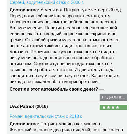
Сергей, водительский стаж с 2006 г.
Достоинства:
У меня вот Патриот уже четвертый год.
Перед покупкой начитался про них всякого, хотя
хорошего написано заметно побольше чем плохого.
Вот мое мнение. Пластик в салоне конечно жесткий
если не сказать твердый, но все же не скрипит и не
гремит. От любой грязи и масла легко отмывается, а
после автокосметики выглядит как только что из
магазина. Ржавчины на кузове тоже пока не видать,
низ у меня весь дополнительно сновья обработан
антикором. Стуков и гулов ниоткуда тоже пока не
слышно, все работает штатно. И двигатель всегда
заводится сразу и сам ни разу не глох. За все годы я
никогда не сожалел об этом приобретении.
Стоит ли этот автомобиль своих денег?
—
ПОДРОБНЕЕ
UAZ Patriot (2016)
Роман, водительский стаж с 2018 г.
Достоинства:
Патриот машина как машина.
Железный, в салоне два ряда сидений, четыре колеса