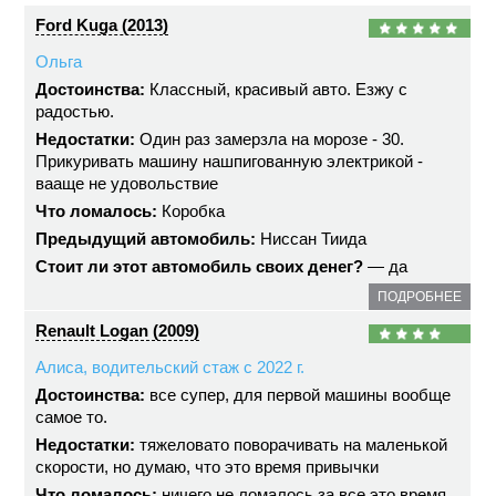
Ford Kuga (2013)
Ольга
Достоинства:
Классный, красивый авто. Езжу с
радостью.
Недостатки:
Один раз замерзла на морозе - 30.
Прикуривать машину нашпигованную электрикой -
вааще не удовольствие
Что ломалось:
Коробка
Предыдущий автомобиль:
Ниссан Тиида
Стоит ли этот автомобиль своих денег?
— да
ПОДРОБНЕЕ
Renault Logan (2009)
Алиса, водительский стаж с 2022 г.
Достоинства:
все супер, для первой машины вообще
самое то.
Недостатки:
тяжеловато поворачивать на маленькой
скорости, но думаю, что это время привычки
Что ломалось:
ничего не ломалось за все это время