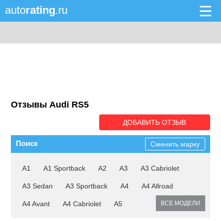
auto
rating
.ru
Отзывы Audi RS5
ДОБАВИТЬ ОТЗЫВ
Поиск
Сменить марку
A1
A1 Sportback
A2
A3
A3 Cabriolet
A3 Sedan
A3 Sportback
A4
A4 Allroad
A4 Avant
A4 Cabriolet
A5
ВСЕ МОДЕЛИ