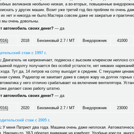
обных великанов необычно низкая, а во-вторых, повышенные внедорожн
оискать у других машин. Возит уже третий год без проблем по очень да
 их нет и никогда не было.Мастера совсем даже не зажратые и практичес
 мы очень довольны.
от автомобиль своих денег?
— да
2016)
2018
Бензиновый 2.7 / MT
Внедорожник
41000
ительский стаж с 1997 г.
:
Двигатель не капризничает, подвеска с высоким клиренсом неплохо сг
шиной подолгу получается без особой усталости, нет никаких нареканий
хода. Тут да, 14 литров на сотку выходит в среднем. С текущими ценам
ная сумма. Радиатор не закипает даже в самую жару на долгих горных
автоматика у него отлично срабатывает на включение вентилятора. Уст
тоже делают свою работу штатно.
от автомобиль своих денег?
— да
2016)
2020
Бензиновый 2.7 / MT
Внедорожник
23000
дительский стаж с 2005 г.
:
У меня Патриот два года. Машина очень даже неплохая. Автоматическ
. Наконец-то, УАЗ обратил внимание на комфорт. Удобные кресла, много