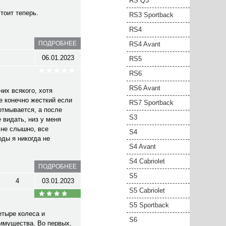
RS Q3
стоит теперь.
RS3 Sportback
RS4
ПОДРОБНЕЕ
RS4 Avant
06.01.2023
RS5
RS6
RS6 Avant
их всякого, хотя
е конечно жесткий если
RS7 Sportback
 отмывается, а после
S3
 видать, низ у меня
 не слышно, все
S4
оды я никогда не
S4 Avant
S4 Cabriolet
ПОДРОБНЕЕ
S5
4
03.01.2023
S5 Cabriolet
S5 Sportback
етыре колеса и
S6
еимущества. Во первых,