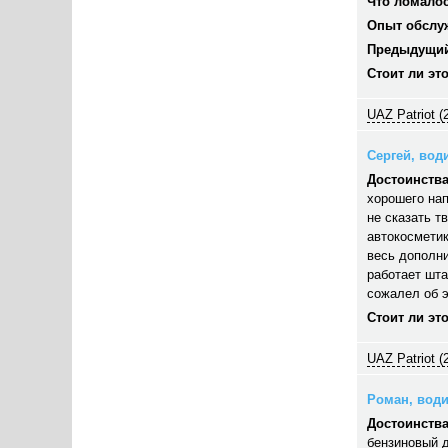
Что ломалос
Опыт обслу
Предыдущий
Стоит ли эт
UAZ Patriot (
Сергей, води
Достоинства
хорошего нап
не сказать т
автокосметик
весь дополни
работает шта
сожалел об э
Стоит ли эт
UAZ Patriot (
Роман, водит
Достоинства
бензиновый д