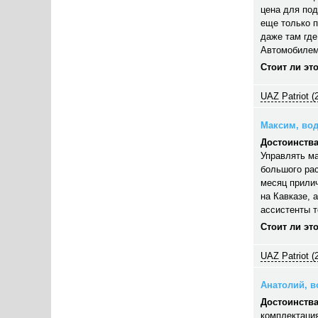
цена для под
еще только п
даже там где
Автомобилем
Стоит ли эт
UAZ Patriot (
Максим, вод
Достоинства
Управлять ма
большого рас
месяц прилич
на Кавказе, 
ассистенты 
Стоит ли эт
UAZ Patriot (
Анатолий, во
Достоинства
комплектация