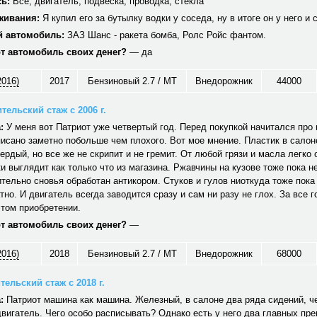
ь:
Все, двигатель, подвеска, проводка, стекла
живания:
Я купил его за бутылку водки у соседа, ну в итоге он у него и 
 автомобиль:
ЗАЗ Шанс - ракета бомба, Ролс Ройс фантом.
от автомобиль своих денег?
— да
2016)
2017
Бензиновый 2.7 / MT
Внедорожник
44000
тельский стаж с 2006 г.
:
У меня вот Патриот уже четвертый год. Перед покупкой начитался про н
исано заметно побольше чем плохого. Вот мое мнение. Пластик в салон
вердый, но все же не скрипит и не гремит. От любой грязи и масла легко
и выглядит как только что из магазина. Ржавчины на кузове тоже пока не
тельно сновья обработан антикором. Стуков и гулов ниоткуда тоже пока
тно. И двигатель всегда заводится сразу и сам ни разу не глох. За все г
том приобретении.
от автомобиль своих денег?
—
2016)
2018
Бензиновый 2.7 / MT
Внедорожник
68000
ельский стаж с 2018 г.
:
Патриот машина как машина. Железный, в салоне два ряда сидений, ч
вигатель. Чего особо расписывать? Однако есть у него два главных пр