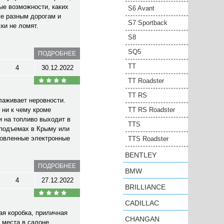
ые возможности, каких
S6 Avant
же разным дорогам и
S7 Sportback
ки не ломят.
S8
SQ5
ПОДРОБНЕЕ
TT
4
30.12.2022
TT Roadster
TT RS
лаживает неровности.
 ни к чему кроме
TT RS Roadster
и на топливо выходит в
TTS
 подъемах в Крыму или
ановленные электронные
TTS Roadster
BENTLEY
ПОДРОБНЕЕ
BMW
4
27.12.2022
BRILLIANCE
CADILLAC
ая коробка, приличная
CHANGAN
 места в салоне,