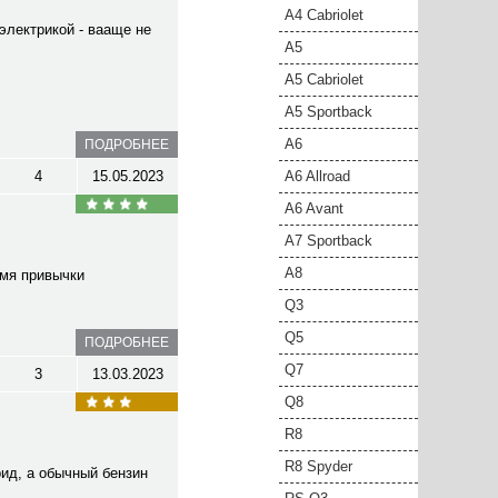
A4 Cabriolet
электрикой - вааще не
A5
A5 Cabriolet
A5 Sportback
A6
ПОДРОБНЕЕ
4
15.05.2023
A6 Allroad
A6 Avant
A7 Sportback
A8
емя привычки
Q3
Q5
ПОДРОБНЕЕ
Q7
3
13.03.2023
Q8
R8
R8 Spyder
рид, а обычный бензин