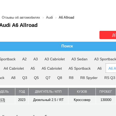
Отзывы об автомобилях
Audi
A6 Allroad
udi A6 Allroad
Д
Поиск
Sportback
A2
A3
A3 Cabriolet
A3 Sedan
A3 Sportbac
A4 Cabriolet
A5
A5 Cabriolet
A5 Sportback
A6
A6 A
ack
A8
Q3
Q5
Q7
Q8
R8
R8 Spyder
RS Q3
ОДЕЛЬ
ГОД
ДВИГАТЕЛЬ / КПП
КУЗОВ
ПРОБЕГ
013)
2023
Дизельный 2.5 / RT
Кроссовер
130000