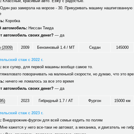
:
Классный, красивый авто. Езжу с радостью.
Один раз замерзла на морозе - 30. Прикуривать машину нашпигованную 
е
ь:
Коробка
 автомобиль:
Ниссан Тиида
от автомобиль своих денег?
— да
 (2009)
2009
Бензиновый 1.4 / MT
Седан
145000
ельский стаж с 2022 г.
:
все супер, для первой машины вообще самое то.
тяжеловато поворачивать на маленькой скорости, но думаю, что это вр
ь:
ничего не ломалось за все это время
от автомобиль своих денег?
— да
95)
2023
Гибридный 1.7 / AT
Фургон
15000 км
ельский стаж с 2023 г.
:
Внедорожник-фургон для всей семьи ездить по полям
Мне кажется у него все-таки не автомат, а механика, и двигатель не гиб