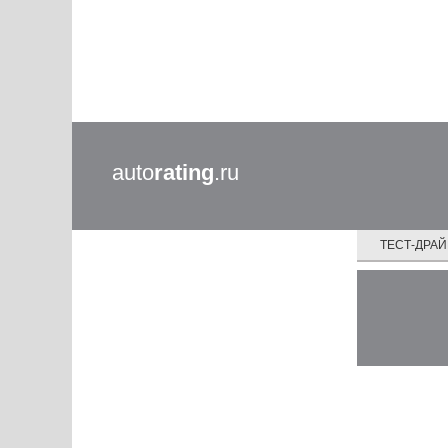
auto
rating
.ru
ТЕСТ-ДРА