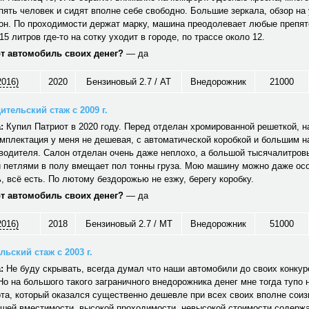
ять человек и сидят вполне себе свободно. Большие зеркала, обзор на 
он. По проходимости держат марку, машина преодолевает любые препят
15 литров где-то на сотку уходит в городе, по трассе около 12.
от автомобиль своих денег?
— да
2016)
2020
Бензиновый 2.7 / AT
Внедорожник
21000
ительский стаж с 2009 г.
:
Купил Патриот в 2020 году. Перед отделан хромированной решеткой, н
мплектация у меня не дешевая, с автоматической коробкой и большим 
водителя. Салон отделан очень даже неплохо, а большой тысячалитров
 петлями в полу вмещает пол тонны груза. Мою машину можно даже ос
 всё есть. По лютому бездорожью не езжу, берегу коробку.
от автомобиль своих денег?
— да
2016)
2018
Бензиновый 2.7 / MT
Внедорожник
51000
ьский стаж с 2003 г.
:
Не буду скрывать, всегда думал что наши автомобили до своих конкуре
Но на большого такого заграничного внедорожника денег мне тогда тупо 
та, который оказался существенно дешевле при всех своих вполне сои
ошей вместимости, высокой проходимости, невысокой стоимости содерж