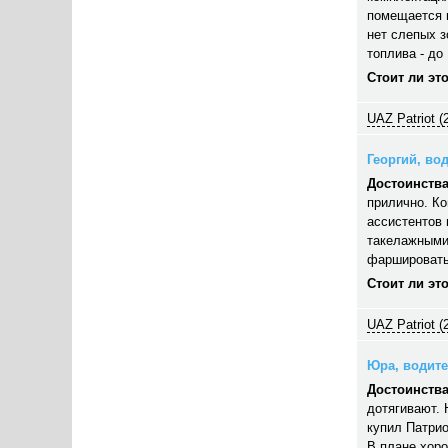
помещается п
нет слепых з
топлива - до 
Стоит ли эт
UAZ Patriot (
Георгий, вод
Достоинства
прилично. Ко
ассистентов 
такелажными
фаршировать,
Стоит ли эт
UAZ Patriot (
Юра, водител
Достоинства
дотягивают. 
купил Патрио
В плане хор