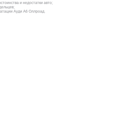
стоинства и недостатки авто;
дельцев;
атации Ауди A6 Оллроад.