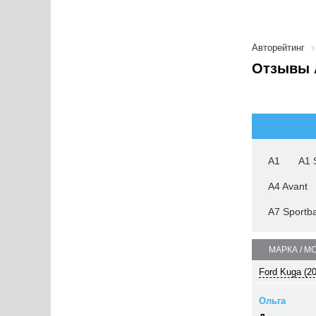
Авторейтинг
Отзывы A
A1
A1 
A4 Avant
A7 Sportb
МАРКА / М
Ford Kuga (2
Ольга