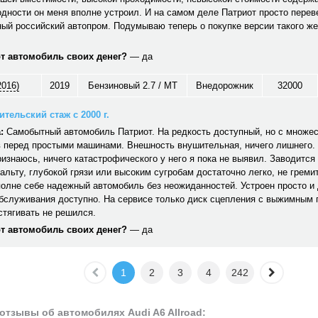
дности он меня вполне устроил. И на самом деле Патриот просто перев
ый российский автопром. Подумываю теперь о покупке версии такого же
от автомобиль своих денег?
— да
2016)
2019
Бензиновый 2.7 / MT
Внедорожник
32000
тельский стаж с 2000 г.
:
Самобытный автомобиль Патриот. На редкость доступный, но с множе
 перед простыми машинами. Внешность внушительная, ничего лишнего. 
ризнаюсь, ничего катастрофического у него я пока не выявил. Заводится 
альту, глубокой грязи или высоким сугробам достаточно легко, не гремит,
полне себе надежный автомобиль без неожиданностей. Устроен просто и
обслуживания доступно. На сервисе только диск сцепления с выжимным
стягивать не решился.
от автомобиль своих денег?
— да
1
2
3
4
242
отзывы об автомобилях Audi A6 Allroad: