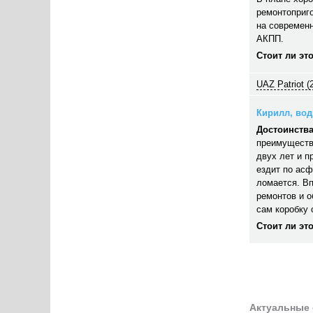
ремонтоприго
на современн
АКПП.
Стоит ли эт
UAZ Patriot (
Кирилл, води
Достоинства
преимуществ
двух лет и п
ездит по асф
ломается. В
ремонтов и 
сам коробку 
Стоит ли эт
Актуальные 