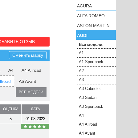
ACURA
ALFA ROMEO
ASTON MARTIN
AUDI
ОБАВИТЬ ОТЗЫВ
Все модели:
A1
Сменить марку
A1 Sportback
k
A4
A4 Allroad
A2
A3
llroad
A6 Avant
A3 Cabriolet
ВСЕ МОДЕЛИ
A3 Sedan
A3 Sportback
ОЦЕНКА
ДАТА
A4
5
01.08.2023
A4 Allroad
A4 Avant