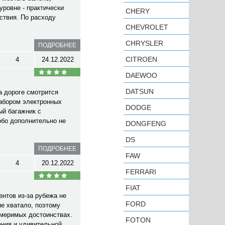
уровне - практически
CHERY
ствия. По расходу
CHEVROLET
CHRYSLER
ПОДРОБНЕЕ
CITROEN
4
24.12.2022
DAEWOO
DATSUN
а дороге смотрится
набором электронных
DODGE
ый багажник с
обо дополнительно не
DONGFENG
DS
ПОДРОБНЕЕ
FAW
4
20.12.2022
FERRARI
FIAT
нтов из-за рубежа не
FORD
не хватало, поэтому
змеримых достоинствах.
FOTON
ания и удивительной