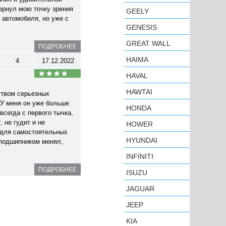
ернул мою точку зрения
GEELY
 автомобиля, но уже с
GENESIS
GREAT WALL
ПОДРОБНЕЕ
HAIMA
4
17.12.2022
HAVAL
HAWTAI
ством серьезных
У меня он уже больше
HONDA
всегда с первого тычка,
 не гудит и не
HOWER
 для самостоятельных
HYUNDAI
 подшипником менял,
INFINITI
ПОДРОБНЕЕ
ISUZU
JAGUAR
JEEP
KIA