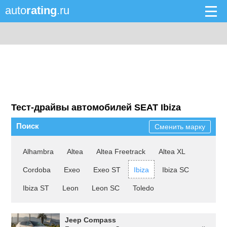
auto
rating
.ru
Тест-драйвы автомобилей SEAT Ibiza
Поиск
Сменить марку
Alhambra
Altea
Altea Freetrack
Altea XL
Cordoba
Exeo
Exeo ST
Ibiza
Ibiza SC
Ibiza ST
Leon
Leon SC
Toledo
Jeep Compass