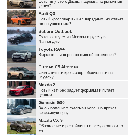
Есть ли у этого Джипа надежда на рыночный
успех?
Audi Q3
Новый кроссовер вышел нарядным, но станет
ли он успешным?
Subaru Outback
Путешествуем из Москвы в русскую
Лапландию
Toyota RAV4
Вырастет ли спрос со сменой поколения?
Citroen C5 Aircross
Симпатичный кроссовер, обреченный на
неудачу
Mazda 3
Новый хэтчбек радует формами и пугает
ценами
Genesis G90
За обновлением флагман успешно прячет
возросшую цену
Mazda CX-9
Обновление и рестайлинг не всегда одно и то
же