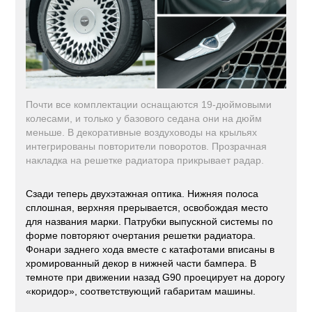
Почти все комплектации оснащаются 19-дюймовыми
колесами, и только у базового седана они на дюйм
меньше. В декоративные воздуховоды на крыльях
интегрированы повторители поворотов. Прозрачная
накладка на решетке радиатора прикрывает радар.
Сзади теперь двухэтажная оптика. Нижняя полоса
сплошная, верхняя прерывается, освобождая место
для названия марки. Патрубки выпускной системы по
форме повторяют очертания решетки радиатора.
Фонари заднего хода вместе с катафотами вписаны в
хромированный декор в нижней части бампера. В
темноте при движении назад G90 проецирует на дорогу
«коридор», соответствующий габаритам машины.