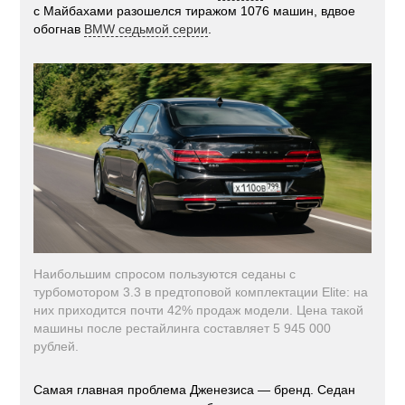
с Майбахами разошелся тиражом 1076 машин, вдвое
обогнав
BMW седьмой серии
.
Наибольшим спросом пользуются седаны с
турбомотором 3.3 в предтоповой комплектации Elite: на
них приходится почти 42% продаж модели. Цена такой
машины после рестайлинга составляет 5 945 000
рублей.
Самая главная проблема Дженезиса — бренд. Седан