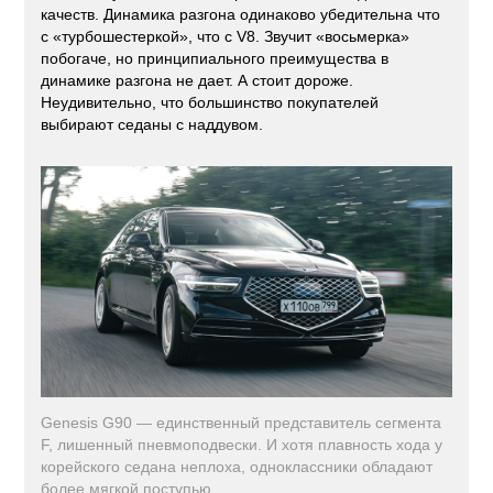
качеств. Динамика разгона одинаково убедительна что
с «турбошестеркой», что с V8. Звучит «восьмерка»
побогаче, но принципиального преимущества в
динамике разгона не дает. А стоит дороже.
Неудивительно, что большинство покупателей
выбирают седаны с наддувом.
Genesis G90 — единственный представитель сегмента
F, лишенный пневмоподвески. И хотя плавность хода у
корейского седана неплоха, одноклассники обладают
более мягкой поступью.