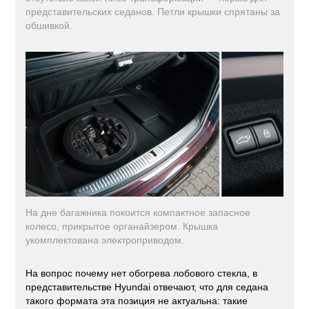
представительских седанов. Петли крышки спрятаны за
обшивкой.
На дне багажника покоится компактное запасное
колесо, прикрытое органайзером. Крышка
укомплектована электроприводом.
На вопрос почему нет обогрева лобового стекла, в
представительстве Hyundai отвечают, что для седана
такого формата эта позиция не актуальна: такие