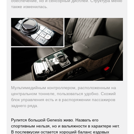
обеспечение, но и сенсорный дисплей. Структура меню
также изменилась.
Мультимедийным контроллером, расположенным на
центральном тоннеле, пользоваться удобно. Схожий
блок управления есть и в распоряжении пассажиров
заднего ряда.
Рулится большой Genesis живо. Назвать его
спортивным нельзя, но и вальяжности в характере нет.
В послевкусии остается хороший баланс ездовых