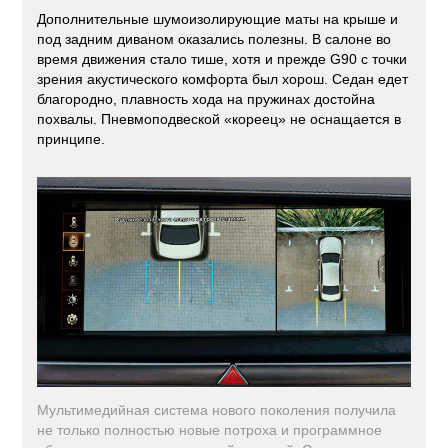
Дополнительные шумоизолирующие маты на крыше и
под задним диваном оказались полезны. В салоне во
время движения стало тише, хотя и прежде G90 с точки
зрения акустического комфорта был хорош. Седан едет
благородно, плавность хода на пружинах достойна
похвалы. Пневмоподвеской «кореец» не оснащается в
принципе.
Мультимедийная система нового поколения получила
не только полностью новые потроха и программное