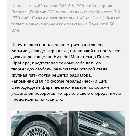
Цены — от 4,69 млн за G90 3.8 (309 л.с.) в версии
Prestige. Добавив 305 тысяч, получите турбомотор 3.3
(370 сил). Седан с пятилитровым V8 (413 л.с.) бывает
только в максимальной комплектации Royal от 6,56
млн.
По сути, внешность седана отрисована заново.
Бельгиец Люк Донкервольке, сменивший на посту шеф-
дизайнера концерна Hyundai Motor немца Петера
Шрайера, предоставил самому себе полную
творческую свободу, результатом которой стала
крупная пятиуголка решетки радиатора,
напоминающая по форме геральдический щит.
Светодиодные фары делятся надвое полосками
указателей поворотов, которые, в свою очередь, имеют
продолжение на крыльях.