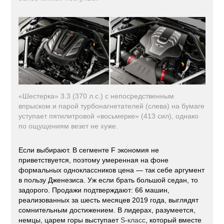
«Шестерка» 3.3 (370 л.с.) с непосредственным
впрыском и парой турбонагнетателей (слева) на бумаге
уступает пятилитровой «восьмерке» (413 сил), однако
по ощущениям везет не хуже.
Если выбирают. В сегменте F экономия не
приветствуется, поэтому умеренная на фоне
формальных одноклассников цена — так себе аргумент
в пользу Дженезиса. Уж если брать большой седан, то
задорого. Продажи подтверждают: 66 машин,
реализованных за шесть месяцев 2019 года, выглядят
сомнительным достижением. В лидерах, разумеется,
немцы, царем горы выступает
S-класс
, который вместе