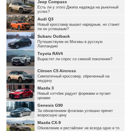
Jeep Compass
Есть ли у этого Джипа надежда на рыночный
успех?
Audi Q3
Новый кроссовер вышел нарядным, но станет
ли он успешным?
Subaru Outback
Путешествуем из Москвы в русскую
Лапландию
Toyota RAV4
Вырастет ли спрос со сменой поколения?
Citroen C5 Aircross
Симпатичный кроссовер, обреченный на
неудачу
Mazda 3
Новый хэтчбек радует формами и пугает
ценами
Genesis G90
За обновлением флагман успешно прячет
возросшую цену
Mazda CX-9
Обновление и рестайлинг не всегда одно и то