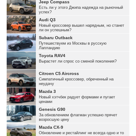
Jeep Compass
Есть ли у этого Джипа надежда на рыночный
успех?
Audi Q3
Новый кроссовер вышел нарядным, но станет
ли он успешным?
Subaru Outback
Путешествуем из Москвы в русскую
Лапландию
Toyota RAV4
Вырастет ли спрос со сменой поколения?
Citroen C5 Aircross
Симпатичный кроссовер, обреченный на
неудачу
Mazda 3
Новый хэтчбек радует формами и пугает
ценами
Genesis G90
За обновлением флагман успешно прячет
возросшую цену
Mazda CX-9
Обновление и рестайлинг не всегда одно и то