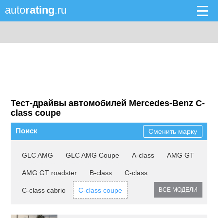
auto
rating
.ru
Тест-драйвы автомобилей Mercedes-Benz C-
class coupe
Поиск
Сменить марку
GLC AMG
GLC AMG Coupe
A-class
AMG GT
AMG GT roadster
B-class
C-class
C-class cabrio
C-class coupe
ВСЕ МОДЕЛИ