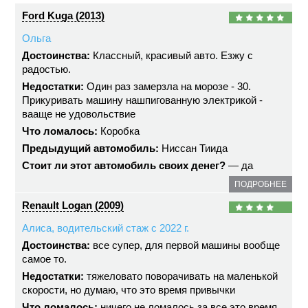
Ford Kuga (2013)
Ольга
Достоинства:
Классный, красивый авто. Езжу с
радостью.
Недостатки:
Один раз замерзла на морозе - 30.
Прикуривать машину нашпигованную электрикой -
вааще не удовольствие
Что ломалось:
Коробка
Предыдущий автомобиль:
Ниссан Тиида
Стоит ли этот автомобиль своих денег?
— да
ПОДРОБНЕЕ
Renault Logan (2009)
Алиса, водительский стаж с 2022 г.
Достоинства:
все супер, для первой машины вообще
самое то.
Недостатки:
тяжеловато поворачивать на маленькой
скорости, но думаю, что это время привычки
Что ломалось:
ничего не ломалось за все это время