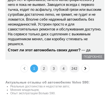
него я пока не выявил. Заводится всегда с первого
тычка, ездит по асфальту, глубокой грязи или высоким
сугробам достаточно легко, не гремит, не гудит и не
ломается. Вполне себе надежный автомобиль без
неожиданностей. Устроен просто и для
самостоятельных ремонтов и обслуживания доступно.
На сервисе только диск сцепления с выжимным
подшипником менял, сам коробку стягивать не
решился.
Стоит ли этот автомобиль своих денег?
— да
ПОДРОБНЕЕ
1
2
3
4
242
Актуальные отзывы об автомобилях Volvo S90:
Реальные достоинства и недостатки авто;
Мнение владельцев;
Опыт эксплуатации Вольво S90.