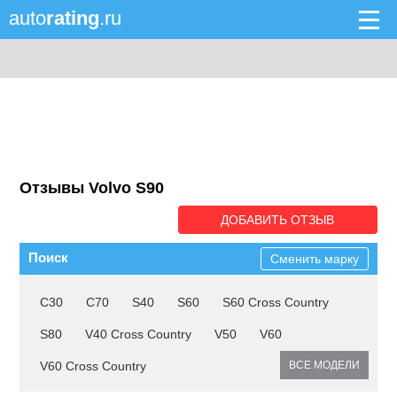
auto
rating
.ru
Отзывы Volvo S90
ДОБАВИТЬ ОТЗЫВ
Поиск
Сменить марку
C30
C70
S40
S60
S60 Cross Country
S80
V40 Cross Country
V50
V60
V60 Cross Country
ВСЕ МОДЕЛИ