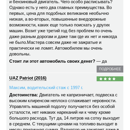
и бензиновый двигатель. Чего особо расписывать?
Однако есть у него два главных преимущества. Во
первых, цена для подобных великанов необычно
низкая, а во-вторых, повышенные внедорожные
возможности, каких еще только поискать у других
машин. Возит уже третий год без проблем по очень
даже разным дорогам и даже там где их нет и никогда
не было.Мастера совсем даже не зажратые и
практически не ломят. Автомобилем мы очень
довольны.
Стоит ли этот автомобиль своих денег?
— да
ПОДРОБНЕЕ
UAZ Patriot (2016)
Максим, водительский стаж с 1997 г.
Достоинства:
Двигатель не капризничает, подвеска с
высоким клиренсом неплохо сглаживает неровности.
Управлять машиной подолгу получается без особой
усталости, нет никаких нареканий ни к чему кроме
большого расхода. Тут да, 14 литров на сотку выходит
в среднем. С текущими ценами на топливо выходит в
месяц приличная сумма. Радиатор не закипает даже в