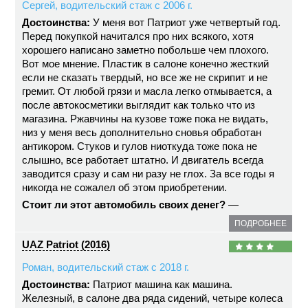
Сергей, водительский стаж с 2006 г.
Достоинства:
У меня вот Патриот уже четвертый год.
Перед покупкой начитался про них всякого, хотя
хорошего написано заметно побольше чем плохого.
Вот мое мнение. Пластик в салоне конечно жесткий
если не сказать твердый, но все же не скрипит и не
гремит. От любой грязи и масла легко отмывается, а
после автокосметики выглядит как только что из
магазина. Ржавчины на кузове тоже пока не видать,
низ у меня весь дополнительно сновья обработан
антикором. Стуков и гулов ниоткуда тоже пока не
слышно, все работает штатно. И двигатель всегда
заводится сразу и сам ни разу не глох. За все годы я
никогда не сожалел об этом приобретении.
Стоит ли этот автомобиль своих денег?
—
ПОДРОБНЕЕ
UAZ Patriot (2016)
Роман, водительский стаж с 2018 г.
Достоинства:
Патриот машина как машина.
Железный, в салоне два ряда сидений, четыре колеса