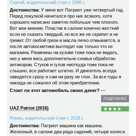
Сергей, водительский стаж с 2006 г.
Достоинства:
У меня вот Патриот уже четвертый год.
Перед покупкой начитался про них всякого, хотя
хорошего написано заметно побольше чем плохого.
Вот мое мнение. Пластик в салоне конечно жесткий
если не сказать твердый, но все же не скрипит и не
гремит. От любой грязи и масла легко отмывается, а
после автокосметики выглядит как только что из
магазина. Ржавчины на кузове тоже пока не видать,
низ у меня весь дополнительно сновья обработан
антикором. Стуков и гулов ниоткуда тоже пока не
слышно, все работает штатно. И двигатель всегда
заводится сразу и сам ни разу не глох. За все годы я
никогда не сожалел об этом приобретении.
Стоит ли этот автомобиль своих денег?
—
ПОДРОБНЕЕ
UAZ Patriot (2016)
Роман, водительский стаж с 2018 г.
Достоинства:
Патриот машина как машина.
Железный, в салоне два ряда сидений, четыре колеса