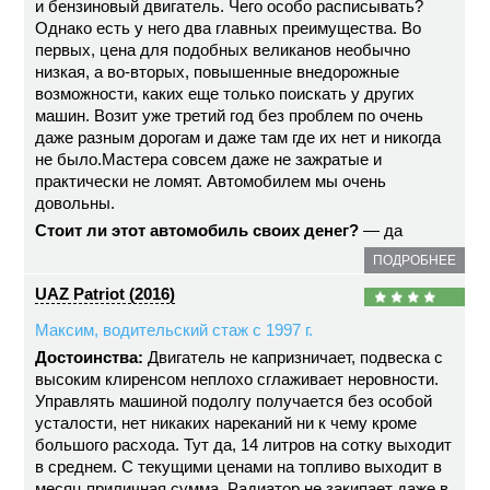
и бензиновый двигатель. Чего особо расписывать?
Однако есть у него два главных преимущества. Во
первых, цена для подобных великанов необычно
низкая, а во-вторых, повышенные внедорожные
возможности, каких еще только поискать у других
машин. Возит уже третий год без проблем по очень
даже разным дорогам и даже там где их нет и никогда
не было.Мастера совсем даже не зажратые и
практически не ломят. Автомобилем мы очень
довольны.
Стоит ли этот автомобиль своих денег?
— да
ПОДРОБНЕЕ
UAZ Patriot (2016)
Максим, водительский стаж с 1997 г.
Достоинства:
Двигатель не капризничает, подвеска с
высоким клиренсом неплохо сглаживает неровности.
Управлять машиной подолгу получается без особой
усталости, нет никаких нареканий ни к чему кроме
большого расхода. Тут да, 14 литров на сотку выходит
в среднем. С текущими ценами на топливо выходит в
месяц приличная сумма. Радиатор не закипает даже в