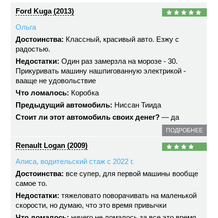
Ford Kuga (2013)
Ольга
Достоинства:
Классный, красивый авто. Езжу с
радостью.
Недостатки:
Один раз замерзла на морозе - 30.
Прикуривать машину нашпигованную электрикой -
вааще не удовольствие
Что ломалось:
Коробка
Предыдущий автомобиль:
Ниссан Тиида
Стоит ли этот автомобиль своих денег?
— да
ПОДРОБНЕЕ
Renault Logan (2009)
Алиса, водительский стаж с 2022 г.
Достоинства:
все супер, для первой машины вообще
самое то.
Недостатки:
тяжеловато поворачивать на маленькой
скорости, но думаю, что это время привычки
Что ломалось:
ничего не ломалось за все это время