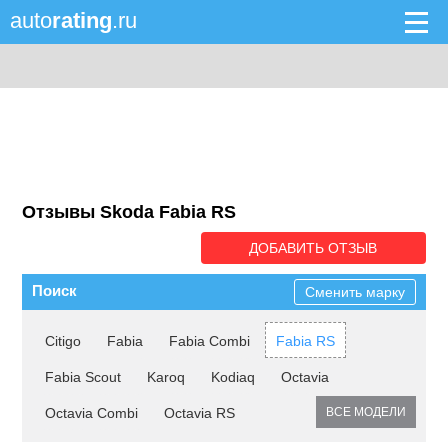
auto
rating
.ru
Отзывы Skoda Fabia RS
ДОБАВИТЬ ОТЗЫВ
Поиск
Сменить марку
Citigo
Fabia
Fabia Combi
Fabia RS
Fabia Scout
Karoq
Kodiaq
Octavia
Octavia Combi
Octavia RS
ВСЕ МОДЕЛИ