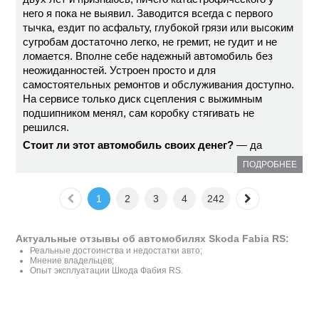
него я пока не выявил. Заводится всегда с первого
тычка, ездит по асфальту, глубокой грязи или высоким
сугробам достаточно легко, не гремит, не гудит и не
ломается. Вполне себе надежный автомобиль без
неожиданностей. Устроен просто и для
самостоятельных ремонтов и обслуживания доступно.
На сервисе только диск сцепления с выжимным
подшипником менял, сам коробку стягивать не
решился.
Стоит ли этот автомобиль своих денег?
— да
ПОДРОБНЕЕ
1
2
3
4
242
Актуальные отзывы об автомобилях Skoda Fabia RS:
Реальные достоинства и недостатки авто;
Мнение владельцев;
Опыт эксплуатации Шкода Фабия RS.