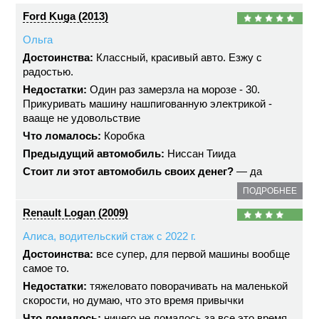
Ford Kuga (2013)
Ольга
Достоинства:
Классный, красивый авто. Езжу с
радостью.
Недостатки:
Один раз замерзла на морозе - 30.
Прикуривать машину нашпигованную электрикой -
вааще не удовольствие
Что ломалось:
Коробка
Предыдущий автомобиль:
Ниссан Тиида
Стоит ли этот автомобиль своих денег?
— да
ПОДРОБНЕЕ
Renault Logan (2009)
Алиса, водительский стаж с 2022 г.
Достоинства:
все супер, для первой машины вообще
самое то.
Недостатки:
тяжеловато поворачивать на маленькой
скорости, но думаю, что это время привычки
Что ломалось:
ничего не ломалось за все это время