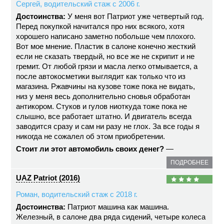
Сергей, водительский стаж с 2006 г.
Достоинства:
У меня вот Патриот уже четвертый год.
Перед покупкой начитался про них всякого, хотя
хорошего написано заметно побольше чем плохого.
Вот мое мнение. Пластик в салоне конечно жесткий
если не сказать твердый, но все же не скрипит и не
гремит. От любой грязи и масла легко отмывается, а
после автокосметики выглядит как только что из
магазина. Ржавчины на кузове тоже пока не видать,
низ у меня весь дополнительно сновья обработан
антикором. Стуков и гулов ниоткуда тоже пока не
слышно, все работает штатно. И двигатель всегда
заводится сразу и сам ни разу не глох. За все годы я
никогда не сожалел об этом приобретении.
Стоит ли этот автомобиль своих денег?
—
ПОДРОБНЕЕ
UAZ Patriot (2016)
Роман, водительский стаж с 2018 г.
Достоинства:
Патриот машина как машина.
Железный, в салоне два ряда сидений, четыре колеса