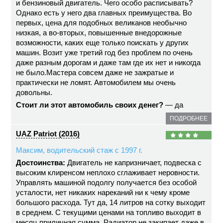
и бензиновый двигатель. Чего особо расписывать?
Однако есть у него два главных преимущества. Во
первых, цена для подобных великанов необычно
низкая, а во-вторых, повышенные внедорожные
возможности, каких еще только поискать у других
машин. Возит уже третий год без проблем по очень
даже разным дорогам и даже там где их нет и никогда
не было.Мастера совсем даже не зажратые и
практически не ломят. Автомобилем мы очень
довольны.
Стоит ли этот автомобиль своих денег?
— да
ПОДРОБНЕЕ
UAZ Patriot (2016)
Максим, водительский стаж с 1997 г.
Достоинства:
Двигатель не капризничает, подвеска с
высоким клиренсом неплохо сглаживает неровности.
Управлять машиной подолгу получается без особой
усталости, нет никаких нареканий ни к чему кроме
большого расхода. Тут да, 14 литров на сотку выходит
в среднем. С текущими ценами на топливо выходит в
месяц приличная сумма. Радиатор не закипает даже в