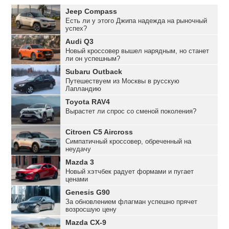
Jeep Compass
Есть ли у этого Джипа надежда на рыночный
успех?
Audi Q3
Новый кроссовер вышел нарядным, но станет
ли он успешным?
Subaru Outback
Путешествуем из Москвы в русскую
Лапландию
Toyota RAV4
Вырастет ли спрос со сменой поколения?
Citroen C5 Aircross
Симпатичный кроссовер, обреченный на
неудачу
Mazda 3
Новый хэтчбек радует формами и пугает
ценами
Genesis G90
За обновлением флагман успешно прячет
возросшую цену
Mazda CX-9