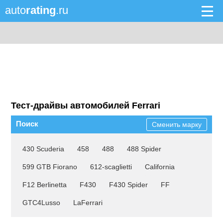
auto
rating
.ru
Тест-драйвы автомобилей Ferrari
Поиск
Сменить марку
430 Scuderia
458
488
488 Spider
599 GTB Fiorano
612-scaglietti
California
F12 Berlinetta
F430
F430 Spider
FF
GTC4Lusso
LaFerrari