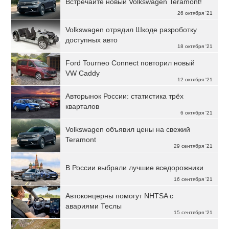
Встречайте новый Volkswagen Teramont!
26 октября '21
Volkswagen отрядил Шкоде разроботку
доступных авто
18 октября '21
Ford Tourneo Connect повторил новый
VW Caddy
12 октября '21
Авторынок России: статистика трёх
кварталов
6 октября '21
Volkswagen объявил цены на свежий
Teramont
29 сентября '21
В России выбрали лучшие вседорожники
16 сентября '21
Автоконцерны помогут NHTSA с
авариями Теслы
15 сентября '21