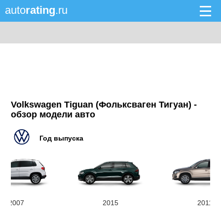
auto
rating
.ru
Volkswagen Tiguan (Фольксваген Тигуан) -
обзор модели авто
Год выпуска
2007
2015
2011