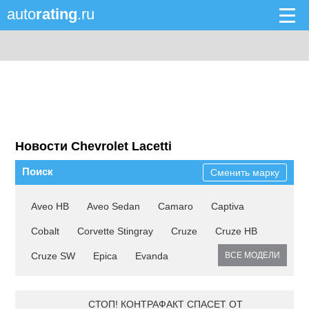
auto
rating
.ru
Новости Chevrolet Lacetti
Поиск
Сменить марку
Aveo HB
Aveo Sedan
Camaro
Captiva
Cobalt
Corvette Stingray
Cruze
Cruze HB
Cruze SW
Epica
Evanda
ВСЕ МОДЕЛИ
СТОП! КОНТРАФАКТ СПАСЕТ ОТ