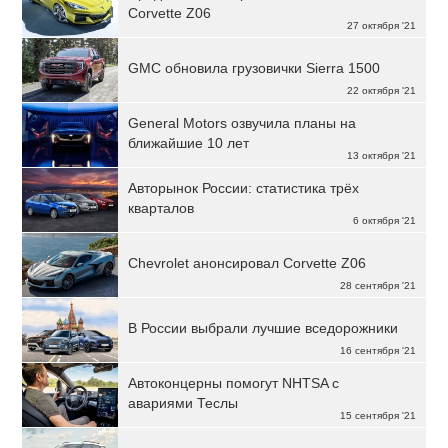
Corvette Z06
27 октября '21
GMC обновила грузовички Sierra 1500
22 октября '21
General Motors озвучила планы на
ближайшие 10 лет
13 октября '21
Авторынок России: статистика трёх
кварталов
6 октября '21
Chevrolet анонсировал Corvette Z06
28 сентября '21
В России выбрали лучшие вседорожники
16 сентября '21
Автоконцерны помогут NHTSA с
авариями Теслы
15 сентября '21