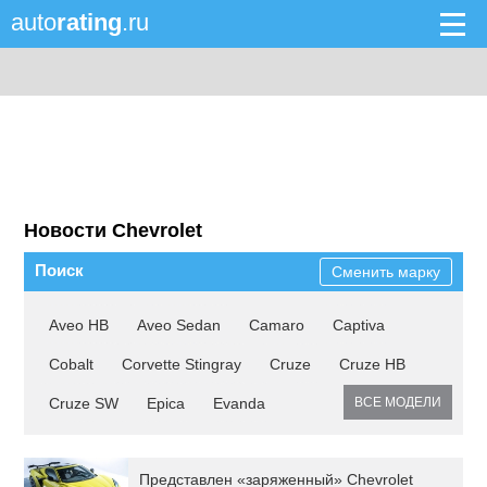
auto
rating
.ru
Новости Chevrolet
Поиск
Сменить марку
Aveo HB
Aveo Sedan
Camaro
Captiva
Cobalt
Corvette Stingray
Cruze
Cruze HB
Cruze SW
Epica
Evanda
ВСЕ МОДЕЛИ
Представлен «заряженный» Chevrolet