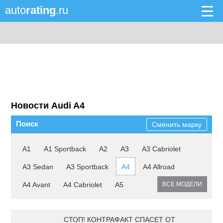
auto
rating
.ru
Новости Audi A4
Поиск
Сменить марку
A1
A1 Sportback
A2
A3
A3 Cabriolet
A3 Sedan
A3 Sportback
A4
A4 Allroad
A4 Avant
A4 Cabriolet
A5
ВСЕ МОДЕЛИ
СТОП! КОНТРАФАКТ СПАСЕТ ОТ