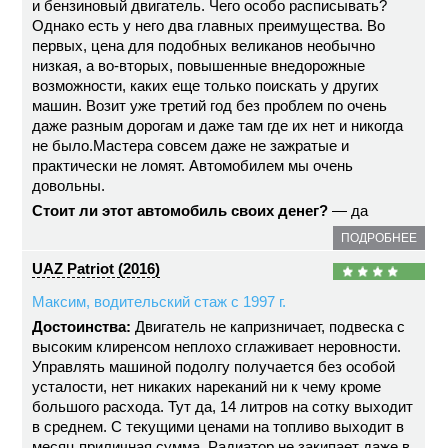
и бензиновый двигатель. Чего особо расписывать?
Однако есть у него два главных преимущества. Во
первых, цена для подобных великанов необычно
низкая, а во-вторых, повышенные внедорожные
возможности, каких еще только поискать у других
машин. Возит уже третий год без проблем по очень
даже разным дорогам и даже там где их нет и никогда
не было.Мастера совсем даже не зажратые и
практически не ломят. Автомобилем мы очень
довольны.
Стоит ли этот автомобиль своих денег?
— да
ПОДРОБНЕЕ
UAZ Patriot (2016)
Максим, водительский стаж с 1997 г.
Достоинства:
Двигатель не капризничает, подвеска с
высоким клиренсом неплохо сглаживает неровности.
Управлять машиной подолгу получается без особой
усталости, нет никаких нареканий ни к чему кроме
большого расхода. Тут да, 14 литров на сотку выходит
в среднем. С текущими ценами на топливо выходит в
месяц приличная сумма. Радиатор не закипает даже в