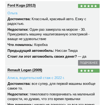
Ford Kuga (2013)
Ольга
Достоинства:
Классный, красивый авто. Езжу с
радостью.
Недостатки:
Один раз замерзла на морозе - 30.
Прикуривать машину нашпигованную электрикой -
вааще не удовольствие
Что ломалось:
Коробка
Предыдущий автомобиль:
Ниссан Тиида
Стоит ли этот автомобиль своих денег?
— да
ПОДРОБНЕЕ
Renault Logan (2009)
Алиса, водительский стаж с 2022 г.
Достоинства:
все супер, для первой машины вообще
самое то.
Недостатки:
тяжеловато поворачивать на маленькой
скорости, но думаю, что это время привычки
Что ломалось:
ничего не ломалось за все это время