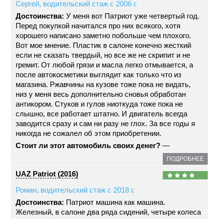
Сергей, водительский стаж с 2006 г.
Достоинства:
У меня вот Патриот уже четвертый год.
Перед покупкой начитался про них всякого, хотя
хорошего написано заметно побольше чем плохого.
Вот мое мнение. Пластик в салоне конечно жесткий
если не сказать твердый, но все же не скрипит и не
гремит. От любой грязи и масла легко отмывается, а
после автокосметики выглядит как только что из
магазина. Ржавчины на кузове тоже пока не видать,
низ у меня весь дополнительно сновья обработан
антикором. Стуков и гулов ниоткуда тоже пока не
слышно, все работает штатно. И двигатель всегда
заводится сразу и сам ни разу не глох. За все годы я
никогда не сожалел об этом приобретении.
Стоит ли этот автомобиль своих денег?
—
ПОДРОБНЕЕ
UAZ Patriot (2016)
Роман, водительский стаж с 2018 г.
Достоинства:
Патриот машина как машина.
Железный, в салоне два ряда сидений, четыре колеса