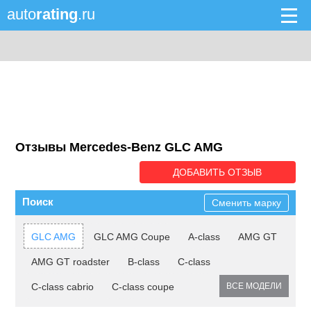
auto
rating
.ru
Отзывы Mercedes-Benz GLC AMG
ДОБАВИТЬ ОТЗЫВ
Поиск
Сменить марку
GLC AMG
GLC AMG Coupe
A-class
AMG GT
AMG GT roadster
B-class
C-class
C-class cabrio
C-class coupe
ВСЕ МОДЕЛИ