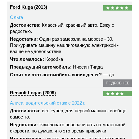
Ford Kuga (2013)
Ольга
Достоинства:
Классный, красивый авто. Езжу с
радостью.
Недостатки:
Один раз замерзла на морозе - 30.
Прикуривать машину нашпигованную электрикой -
вааще не удовольствие
Что ломалось:
Коробка
Предыдущий автомобиль:
Ниссан Тиида
Стоит ли этот автомобиль своих денег?
— да
ПОДРОБНЕЕ
Renault Logan (2009)
Алиса, водительский стаж с 2022 г.
Достоинства:
все супер, для первой машины вообще
самое то.
Недостатки:
тяжеловато поворачивать на маленькой
скорости, но думаю, что это время привычки
Что ломалось:
ничего не ломалось за все это время