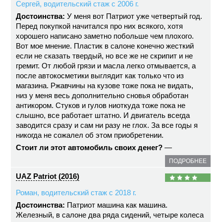
Сергей, водительский стаж с 2006 г.
Достоинства:
У меня вот Патриот уже четвертый год.
Перед покупкой начитался про них всякого, хотя
хорошего написано заметно побольше чем плохого.
Вот мое мнение. Пластик в салоне конечно жесткий
если не сказать твердый, но все же не скрипит и не
гремит. От любой грязи и масла легко отмывается, а
после автокосметики выглядит как только что из
магазина. Ржавчины на кузове тоже пока не видать,
низ у меня весь дополнительно сновья обработан
антикором. Стуков и гулов ниоткуда тоже пока не
слышно, все работает штатно. И двигатель всегда
заводится сразу и сам ни разу не глох. За все годы я
никогда не сожалел об этом приобретении.
Стоит ли этот автомобиль своих денег?
—
ПОДРОБНЕЕ
UAZ Patriot (2016)
Роман, водительский стаж с 2018 г.
Достоинства:
Патриот машина как машина.
Железный, в салоне два ряда сидений, четыре колеса