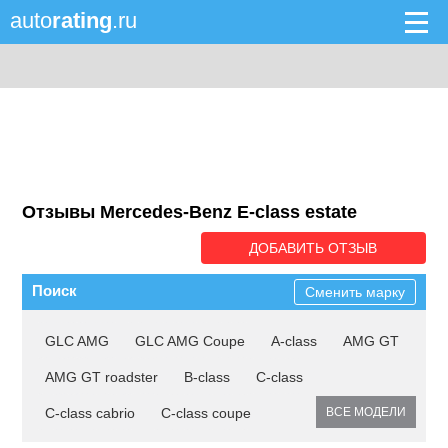
auto
rating
.ru
Отзывы Mercedes-Benz E-class estate
ДОБАВИТЬ ОТЗЫВ
Поиск
Сменить марку
GLC AMG
GLC AMG Coupe
A-class
AMG GT
AMG GT roadster
B-class
C-class
C-class cabrio
C-class coupe
ВСЕ МОДЕЛИ