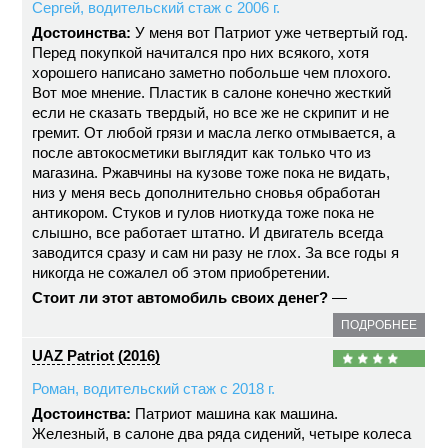
Сергей, водительский стаж с 2006 г.
Достоинства:
У меня вот Патриот уже четвертый год.
Перед покупкой начитался про них всякого, хотя
хорошего написано заметно побольше чем плохого.
Вот мое мнение. Пластик в салоне конечно жесткий
если не сказать твердый, но все же не скрипит и не
гремит. От любой грязи и масла легко отмывается, а
после автокосметики выглядит как только что из
магазина. Ржавчины на кузове тоже пока не видать,
низ у меня весь дополнительно сновья обработан
антикором. Стуков и гулов ниоткуда тоже пока не
слышно, все работает штатно. И двигатель всегда
заводится сразу и сам ни разу не глох. За все годы я
никогда не сожалел об этом приобретении.
Стоит ли этот автомобиль своих денег?
—
ПОДРОБНЕЕ
UAZ Patriot (2016)
Роман, водительский стаж с 2018 г.
Достоинства:
Патриот машина как машина.
Железный, в салоне два ряда сидений, четыре колеса