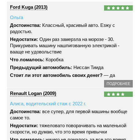
Ford Kuga (2013)
Ольга
Достоинства:
Классный, красивый авто. Езжу с
радостью.
Недостатки:
Один раз замерзла на морозе - 30.
Прикуривать машину нашпигованную электрикой -
вааще не удовольствие
Что ломалось:
Коробка
Предыдущий автомобиль:
Ниссан Тиида
Стоит ли этот автомобиль своих денег?
— да
ПОДРОБНЕЕ
Renault Logan (2009)
Алиса, водительский стаж с 2022 г.
Достоинства:
все супер, для первой машины вообще
самое то.
Недостатки:
тяжеловато поворачивать на маленькой
скорости, но думаю, что это время привычки
Что ломалось:
ничего не ломалось за все это время