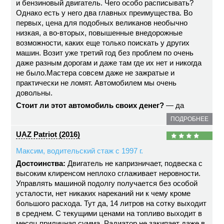
и бензиновый двигатель. Чего особо расписывать?
Однако есть у него два главных преимущества. Во
первых, цена для подобных великанов необычно
низкая, а во-вторых, повышенные внедорожные
возможности, каких еще только поискать у других
машин. Возит уже третий год без проблем по очень
даже разным дорогам и даже там где их нет и никогда
не было.Мастера совсем даже не зажратые и
практически не ломят. Автомобилем мы очень
довольны.
Стоит ли этот автомобиль своих денег?
— да
ПОДРОБНЕЕ
UAZ Patriot (2016)
Максим, водительский стаж с 1997 г.
Достоинства:
Двигатель не капризничает, подвеска с
высоким клиренсом неплохо сглаживает неровности.
Управлять машиной подолгу получается без особой
усталости, нет никаких нареканий ни к чему кроме
большого расхода. Тут да, 14 литров на сотку выходит
в среднем. С текущими ценами на топливо выходит в
месяц приличная сумма. Радиатор не закипает даже в