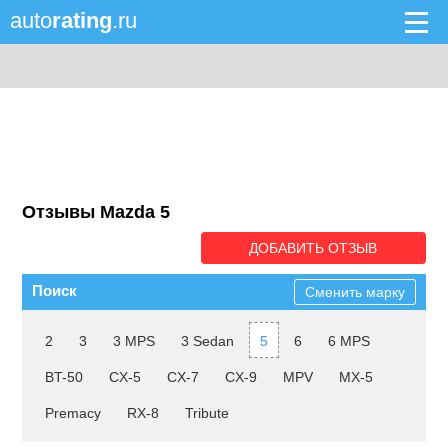
auto
rating
.ru
Отзывы Mazda 5
ДОБАВИТЬ ОТЗЫВ
Поиск
Сменить марку
2
3
3 MPS
3 Sedan
5
6
6 MPS
BT-50
CX-5
CX-7
CX-9
MPV
MX-5
Premacy
RX-8
Tribute