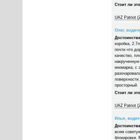
Стоит ли эт
UAZ Patriot (
Олег, водите
Достоинства
коробка, 2.7
почти что до
качество, пл
накрученную 
иномарка, с 
разочаровал
поверхности
просторный.
Стоит ли эт
UAZ Patriot (
Илья, водите
Достоинства
всем советую
блокировки.