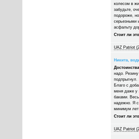
колесом в жи
забудьте, оч
подороже, но
серьезными 
асфальту дор
Стоит ли эт
UAZ Patriot (
Никита, води
Достоинства
надо. Резину
подпрыгнул. 
Благо с доба
меня даже у 
баками. Весь
надежно. Я 
минимум лет
Стоит ли эт
UAZ Patriot (