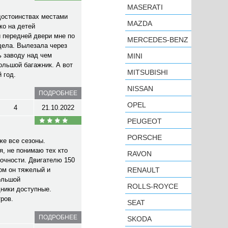
MASERATI
достоинствах местами
MAZDA
ко на детей
 передней двери мне по
MERCEDES-BENZ
дела. Вылезала через
ь заводу над чем
MINI
ольшой багажник. А вот
MITSUBISHI
 год.
NISSAN
ПОДРОБНЕЕ
OPEL
4
21.10.2022
PEUGEOT
PORSCHE
же все сезоны.
я, не понимаю тех кто
RAVON
очности. Двигателю 150
ом он тяжелый и
RENAULT
ольшой
ROLLS-ROYCE
дники доступные.
ров.
SEAT
ПОДРОБНЕЕ
SKODA