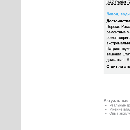
UAZ Patriot (
Левон, водит
Достоинства
Чероки. Расх
ремонтные ма
ремонтоприго
экстремальны
Патриот шумо
заменил шта
двигателя. В
Стоит ли эт
Актуальные 
Реальные до
Мнение вла
Опыт эксплу