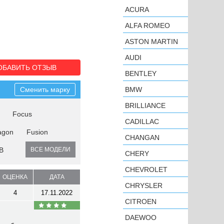
ACURA
ALFA ROMEO
ASTON MARTIN
AUDI
ОБАВИТЬ ОТЗЫВ
BENTLEY
Сменить марку
BMW
BRILLIANCE
Focus
CADILLAC
agon
Fusion
CHANGAN
B
ВСЕ МОДЕЛИ
CHERY
CHEVROLET
ОЦЕНКА
ДАТА
CHRYSLER
4
17.11.2022
CITROEN
DAEWOO