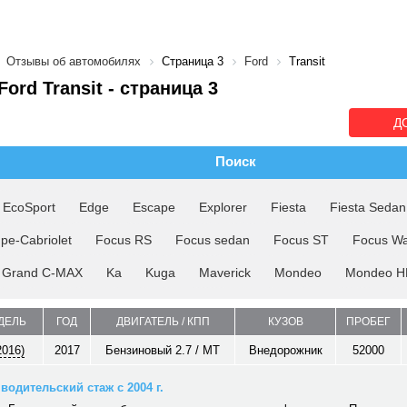
Отзывы об автомобилях
Страница 3
Ford
Transit
ord Transit - cтраница 3
Д
Поиск
EcoSport
Edge
Escape
Explorer
Fiesta
Fiesta Sedan
pe-Cabriolet
Focus RS
Focus sedan
Focus ST
Focus W
Grand C-MAX
Ka
Kuga
Maverick
Mondeo
Mondeo H
ДЕЛЬ
ГОД
ДВИГАТЕЛЬ / КПП
КУЗОВ
ПРОБЕГ
2016)
2017
Бензиновый 2.7 / MT
Внедорожник
52000
водительский стаж с 2004 г.