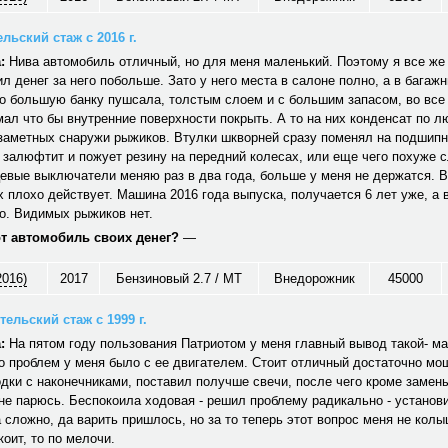
льский стаж с 2016 г.
:
Нива автомобиль отличный, но для меня маленький. Поэтому я все же 
ил денег за него побольше. Зато у него места в салоне полно, а в багаж
о большую банку пушсала, толстым слоем и с большим запасом, во все
ал что бы внутренние поверхности покрыть. А то на них конденсат по 
езаметных снаружи рыжиков. Втулки шкворней сразу поменял на подшип
 залюфтит и пожует резину на передний колесах, или еще чего похуже 
евые выключатели меняю раз в два года, больше у меня не держатся. 
х плохо действует. Машина 2016 года выпуска, получается 6 лет уже, а 
о. Видимых рыжиков нет.
от автомобиль своих денег?
—
2016)
2017
Бензиновый 2.7 / MT
Внедорожник
45000
ельский стаж с 1999 г.
:
На пятом году пользования Патриотом у меня главный вывод такой- м
о проблем у меня было с ее двигателем. Стоит отличный достаточно м
дки с наконечниками, поставил получше свечи, после чего кроме замен
не парюсь. Беспокоила ходовая - решил проблему радикально - устано
 сложно, да варить пришлось, но за то теперь этот вопрос меня не колы
коит, то по мелочи.