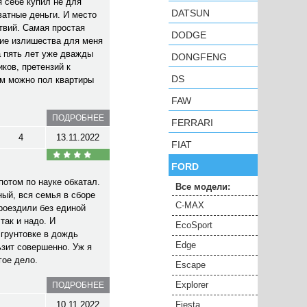
 себе купил не для
DATSUN
ватные деньги. И место
ствий. Самая простая
DODGE
кие излишества для меня
а пять лет уже дважды
DONGFENG
ков, претензий к
DS
ом можно пол квартиры
FAW
ПОДРОБНЕЕ
FERRARI
4
13.11.2022
FIAT
FORD
потом по науке обкатал.
Все модели:
ный, вся семья в сборе
C-MAX
роездили без единой
так и надо. И
EcoSport
 грунтовке в дождь
Edge
зит совершенно. Уж я
гое дело.
Escape
Explorer
ПОДРОБНЕЕ
10.11.2022
Fiesta