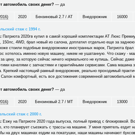
от автомобиль своих денег?
— да
2016)
2020
Бензиновый 2.7 / AT
Внедорожник
16000
льский стаж с 1994 г.
:
Патриота 2020гв купил в самой хорошей комплектации АТ Люкс Преми
л, 150лс, 4WD, брал новый из салона, доплатил отдельно еще за заднюю
роже стоили подобные внедорожники иностранных марок, Патриота брал 
юс хотелось именно новую машину, никем не ушатанную. Что скажу - м
за цену, за которую сейчас ничего нормального не купишь. Сейчас даже
этими качелями с запчастями и гарантийными сервисами. Сама машина з
а. Крепкий настоящий рамный внедорожник, реально проходимый практи
. Салон комфортный, есть все достижения современной автомобильной м
от автомобиль своих денег?
— да
2016)
2020
Бензиновый 2.7 / MT
Внедорожник
13000
льский стаж с 2000 г.
:
Езжу на Патриоте 2020 года выпуска, полный привод с блокировкой. Вот
, кто планирует съезжать с трассы на машине. У меня приятель ездит на
 Мы на двух машинах ездим на покатушки, наши машины начинают буксо