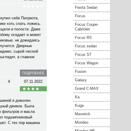
Fiesta Sedan
Focus
купил себе Патриота,
нике хоть спать ложись.
Focus Coupe-
 щели и полости. Даже
Cabriolet
любому оседает и может
Focus RS
никовые, не дожидаясь
случится. Дверные
Focus sedan
Видимо, сырой лесной
Focus ST
выглядит, а главное
Focus Wagon
Fusion
ПОДРОБНЕЕ
Galaxy
4
07.11.2022
Grand C-MAX
Ka
ашиной я доволен.
Kuga
ощный движок. Была
ы фильтров и масла
Maverick
вил подшипниковый
Mondeo
шет. С тех пор машина
Mondeo HB