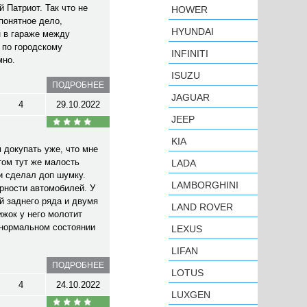
 Патриот. Так что не
HOWER
понятное дело,
HYUNDAI
н в гараже между
 по городскому
INFINITI
мно.
ISUZU
ПОДРОБНЕЕ
JAGUAR
4
29.10.2022
JEEP
KIA
 докупать уже, что мне
том тут же малость
LADA
и сделал доп шумку.
LAMBORGHINI
ярности автомобилей. У
й заднего ряда и двумя
LAND ROVER
ижок у него молотит
 нормальном состоянии
LEXUS
LIFAN
ПОДРОБНЕЕ
LOTUS
4
24.10.2022
LUXGEN