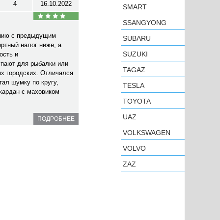
4
16.10.2022
SMART
SSANGYONG
ению с предыдущим
SUBARU
ртный налог ниже, а
SUZUKI
ость и
упают для рыбалки или
TAGAZ
ых городских. Отличался
тал шумку по кругу,
TESLA
кардан с маховиком
TOYOTA
UAZ
ПОДРОБНЕЕ
VOLKSWAGEN
VOLVO
ZAZ