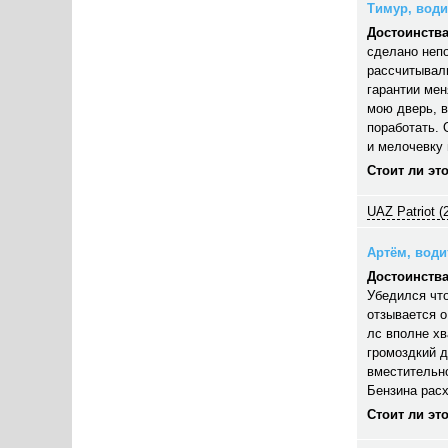
Тимур, водит
Достоинства
сделано непо
рассчитывали
гарантии мен
мою дверь, в
поработать. 
и мелочевку 
Стоит ли эт
UAZ Patriot (
Артём, водит
Достоинства
Убедился что
отзывается 
лс вполне хв
громоздкий д
вместительно
Бензина расх
Стоит ли эт