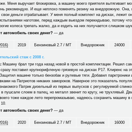
же. Меня выручает блокировка, а машину моего приятеля вытягивает мой
ень рекомендую. И еще неплохо поменять резину на внедорожную. Она, 
 свои деньги отрабатывает. У меня полный комплект на дисках, лежит о
испытаниями наготове, перед каждым выездом перекидываю, потому что
огие колеса трепать жалко, да и ездить на них получается слишком шу
от автомобиль своих денег?
— да
2016)
2019
Бензиновый 2.7 / MT
Внедорожник
24000
тельский стаж с 2008 г.
:
Машину брал три года назад новой в простой комплектации. Решил сам
 сразу поставил крупнорифленую грязевую на дисках Р17. Клиренс на э
Защитил машине только бензобак и рулевые тяги. Добавил парктроники 
вками на Патриотов никаких замороков. Наверное это показатель попул
знакомого Патрик дизельный из первых выпусков с регулируемой спинко
 в пушсале слоем в палец, но металл звенит по кругу, не трухлявый. Дв
своего тоже каждое лето перепромазываю, надеюсь сохранить машину в
 10.
от автомобиль своих денег?
— да
2016)
2020
Бензиновый 2.7 / MT
Внедорожник
16000