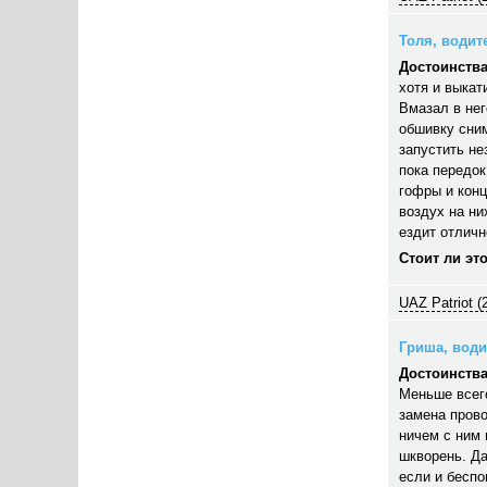
Толя, водите
Достоинства
хотя и выкат
Вмазал в нег
обшивку сним
запустить н
пока передок
гофры и конц
воздух на ни
ездит отличн
Стоит ли эт
UAZ Patriot (
Гриша, водит
Достоинства
Меньше всег
замена прово
ничем с ним 
шкворень. Да
если и беспо