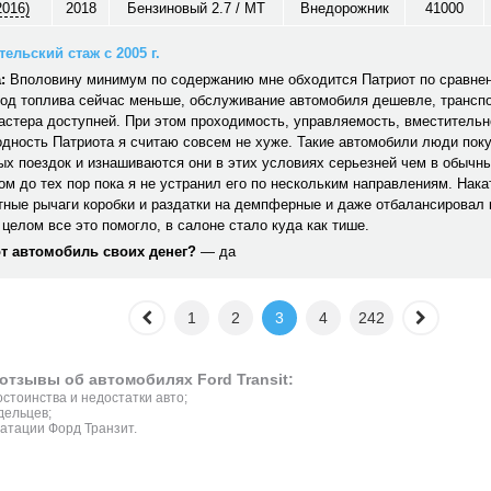
2016)
2018
Бензиновый 2.7 / MT
Внедорожник
41000
ельский стаж с 2005 г.
:
Вполовину минимум по содержанию мне обходится Патриот по сравн
од топлива сейчас меньше, обслуживание автомобиля дешевле, транспо
стера доступней. При этом проходимость, управляемость, вместительн
дность Патриота я считаю совсем не хуже. Такие автомобили люди пок
х поездок и изнашиваются они в этих условиях серьезней чем в обычн
м до тех пор пока я не устранил его по нескольким направлениям. Нака
тные рычаги коробки и раздатки на демпферные и даже отбалансировал 
 целом все это помогло, в салоне стало куда как тише.
от автомобиль своих денег?
— да
1
2
3
4
242
отзывы об автомобилях Ford Transit:
стоинства и недостатки авто;
дельцев;
атации Форд Транзит.