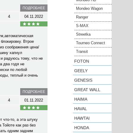
ПОДРОБНЕЕ
Mondeo Wagon
4
04.11.2022
Ranger
S-MAX
Streetka
ум,автоматическая
 блокировку. Втрое
Tourneo Connect
из соображения цена/
Transit
ашину хапнул
 и радуюсь тому, что не
FOTON
а два годя не
чески по любой
GEELY
оды, теплый и очень
GENESIS
GREAT WALL
ПОДРОБНЕЕ
HAIMA
4
01.11.2022
HAVAL
HAWTAI
 что-то, а эта штуку
 Тойоте как раз без
HONDA
вать одним задним