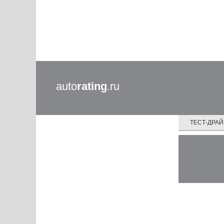
auto
rating
.ru
ТЕСТ-ДРА