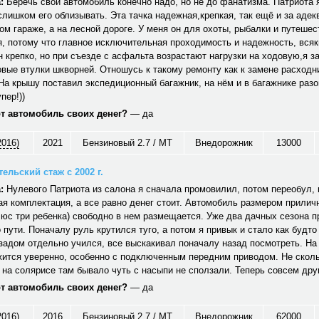
:
Беречь свой автомобиль конечно надо, но не до фанатизма. Патриота я
 слишком его облизывать. Эта тачка надежная,крепкая, так ещё и за адек
лом гараже, а на лесной дороге. У меня он для охоты, рыбалки и путеше
, потому что главное исключительная проходимость и надежность, вся
 крепко, но при съезде с асфальта возрастают нагрузки на ходовую,я з
вые втулки шкворней. Отношусь к такому ремонту как к замене расходни
На крышу поставил экспедиционный багажник, на нём и в багажнике раз
пер!))
от автомобиль своих денег?
— да
2016)
2021
Бензиновый 2.7 / MT
Внедорожник
13000
ельский стаж с 2002 г.
:
Нулевого Патриота из салона я сначала промовилил, потом переобул, 
ая комплектация, а все равно денег стоит. Автомобиль размером прилич
люс три ребенка) свободно в нем размещается. Уже два дачных сезона п
 пути. Поначалу руль крутился туго, а потом я привык и стало как будто 
задом отдельно учился, все выскакивал поначалу назад посмотреть. На
жится уверенно, особенно с подключенным передним приводом. Не сколь
 на солярисе там бывало чуть с насыпи не сползали. Теперь совсем дру
от автомобиль своих денег?
— да
2016)
2016
Бензиновый 2.7 / MT
Внедорожник
62000