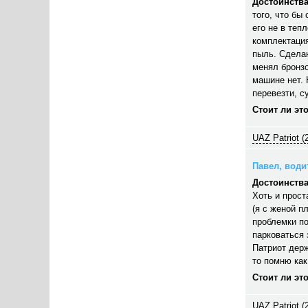
Достоинства
того, что бы
его не в теп
комплектация
пыль. Сделан
менял бронзо
машине нет. 
перевезти, су
Стоит ли эт
UAZ Patriot (
Павел, водит
Достоинства
Хоть и прост
(я с женой п
проблемки по
парковаться 
Патриот дер
то помню как
Стоит ли эт
UAZ Patriot (