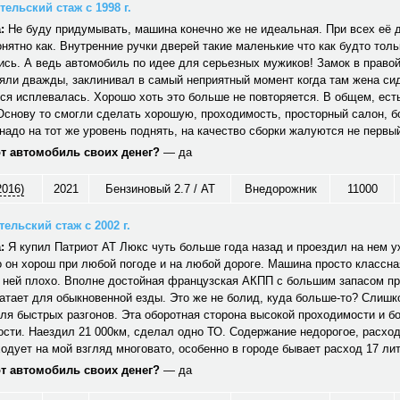
ельский стаж с 1998 г.
:
Не буду придумывать, машина конечно же не идеальная. При всех её 
нятно как. Внутренние ручки дверей такие маленькие что как будто толь
сь. А ведь автомобиль по идее для серьезных мужиков! Замок в правой
яли дважды, заклинивал в самый неприятный момент когда там жена си
ся исплевалась. Хорошо хоть это больше не повторяется. В общем, ест
Основу то смогли сделать хорошую, проходимость, просторный салон, б
надо на тот же уровень поднять, на качество сборки жалуются не первый
от автомобиль своих денег?
— да
2016)
2021
Бензиновый 2.7 / AT
Внедорожник
11000
ельский стаж с 2002 г.
:
Я купил Патриот АТ Люкс чуть больше года назад и проездил на нем у
 он хорош при любой погоде и на любой дороге. Машина просто классна
о ней плохо. Вполне достойная французская АКПП с большим запасом пр
атает для обыкновенной езды. Это же не болид, куда больше-то? Слишк
ля быстрых разгонов. Эта оборотная сторона высокой проходимости и б
сти. Наездил 21 000км, сделал одно ТО. Содержание недорогое, расхо
одует на мой взгляд многовато, особенно в городе бывает расход 17 лит
от автомобиль своих денег?
— да