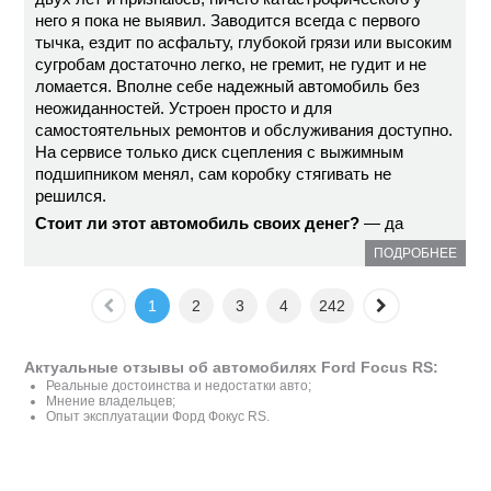
него я пока не выявил. Заводится всегда с первого
тычка, ездит по асфальту, глубокой грязи или высоким
сугробам достаточно легко, не гремит, не гудит и не
ломается. Вполне себе надежный автомобиль без
неожиданностей. Устроен просто и для
самостоятельных ремонтов и обслуживания доступно.
На сервисе только диск сцепления с выжимным
подшипником менял, сам коробку стягивать не
решился.
Стоит ли этот автомобиль своих денег?
— да
ПОДРОБНЕЕ
1
2
3
4
242
Актуальные отзывы об автомобилях Ford Focus RS:
Реальные достоинства и недостатки авто;
Мнение владельцев;
Опыт эксплуатации Форд Фокус RS.