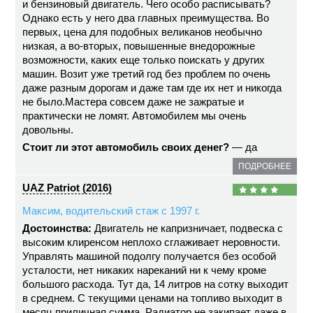
и бензиновый двигатель. Чего особо расписывать?
Однако есть у него два главных преимущества. Во
первых, цена для подобных великанов необычно
низкая, а во-вторых, повышенные внедорожные
возможности, каких еще только поискать у других
машин. Возит уже третий год без проблем по очень
даже разным дорогам и даже там где их нет и никогда
не было.Мастера совсем даже не зажратые и
практически не ломят. Автомобилем мы очень
довольны.
Стоит ли этот автомобиль своих денег?
— да
ПОДРОБНЕЕ
UAZ Patriot (2016)
Максим, водительский стаж с 1997 г.
Достоинства:
Двигатель не капризничает, подвеска с
высоким клиренсом неплохо сглаживает неровности.
Управлять машиной подолгу получается без особой
усталости, нет никаких нареканий ни к чему кроме
большого расхода. Тут да, 14 литров на сотку выходит
в среднем. С текущими ценами на топливо выходит в
месяц приличная сумма. Радиатор не закипает даже в