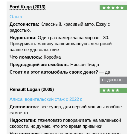
Ford Kuga (2013)
Ольга
Достоинства:
Классный, красивый авто. Езжу с
радостью.
Недостатки:
Один раз замерзла на морозе - 30.
Прикуривать машину нашпигованную электрикой -
вааще не удовольствие
Что ломалось:
Коробка
Предыдущий автомобиль:
Ниссан Тиида
Стоит ли этот автомобиль своих денег?
— да
ПОДРОБНЕЕ
Renault Logan (2009)
Алиса, водительский стаж с 2022 г.
Достоинства:
все супер, для первой машины вообще
самое то.
Недостатки:
тяжеловато поворачивать на маленькой
скорости, но думаю, что это время привычки
Что ломалось:
ничего не ломалось за все это время