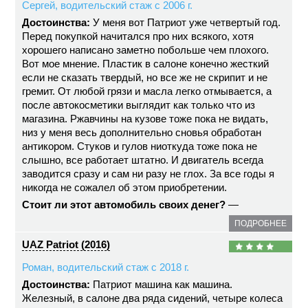
Сергей, водительский стаж с 2006 г.
Достоинства:
У меня вот Патриот уже четвертый год.
Перед покупкой начитался про них всякого, хотя
хорошего написано заметно побольше чем плохого.
Вот мое мнение. Пластик в салоне конечно жесткий
если не сказать твердый, но все же не скрипит и не
гремит. От любой грязи и масла легко отмывается, а
после автокосметики выглядит как только что из
магазина. Ржавчины на кузове тоже пока не видать,
низ у меня весь дополнительно сновья обработан
антикором. Стуков и гулов ниоткуда тоже пока не
слышно, все работает штатно. И двигатель всегда
заводится сразу и сам ни разу не глох. За все годы я
никогда не сожалел об этом приобретении.
Стоит ли этот автомобиль своих денег?
—
ПОДРОБНЕЕ
UAZ Patriot (2016)
Роман, водительский стаж с 2018 г.
Достоинства:
Патриот машина как машина.
Железный, в салоне два ряда сидений, четыре колеса