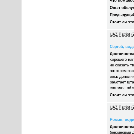
Что ломалос
Опыт обслу
Предыдущий
Стоит ли эт
UAZ Patriot (
Сергей, води
Достоинства
хорошего нап
не сказать т
автокосметик
весь дополни
работает шта
сожалел об э
Стоит ли эт
UAZ Patriot (
Роман, водит
Достоинства
бензиновый д