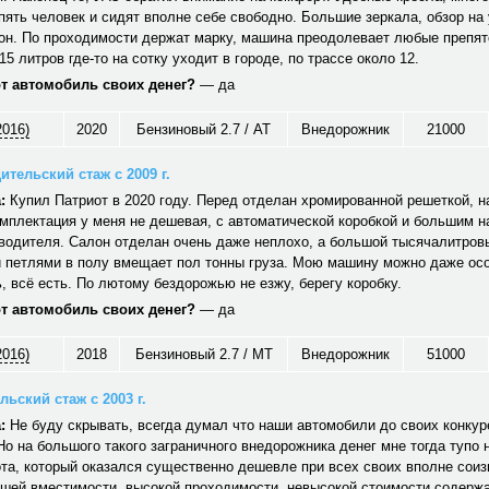
ять человек и сидят вполне себе свободно. Большие зеркала, обзор на 
он. По проходимости держат марку, машина преодолевает любые препят
15 литров где-то на сотку уходит в городе, по трассе около 12.
от автомобиль своих денег?
— да
2016)
2020
Бензиновый 2.7 / AT
Внедорожник
21000
ительский стаж с 2009 г.
:
Купил Патриот в 2020 году. Перед отделан хромированной решеткой, н
мплектация у меня не дешевая, с автоматической коробкой и большим 
водителя. Салон отделан очень даже неплохо, а большой тысячалитров
 петлями в полу вмещает пол тонны груза. Мою машину можно даже ос
 всё есть. По лютому бездорожью не езжу, берегу коробку.
от автомобиль своих денег?
— да
2016)
2018
Бензиновый 2.7 / MT
Внедорожник
51000
ьский стаж с 2003 г.
:
Не буду скрывать, всегда думал что наши автомобили до своих конкуре
Но на большого такого заграничного внедорожника денег мне тогда тупо 
та, который оказался существенно дешевле при всех своих вполне сои
ошей вместимости, высокой проходимости, невысокой стоимости содерж