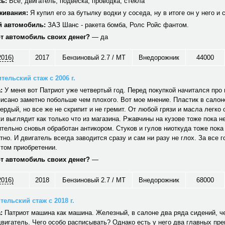
ь:
Все, двигатель, подвеска, проводка, стекла
живания:
Я купил его за бутылку водки у соседа, ну в итоге он у него и 
 автомобиль:
ЗАЗ Шанс - ракета бомба, Ролс Ройс фантом.
от автомобиль своих денег?
— да
2016)
2017
Бензиновый 2.7 / MT
Внедорожник
44000
тельский стаж с 2006 г.
:
У меня вот Патриот уже четвертый год. Перед покупкой начитался про н
исано заметно побольше чем плохого. Вот мое мнение. Пластик в салон
вердый, но все же не скрипит и не гремит. От любой грязи и масла легко
и выглядит как только что из магазина. Ржавчины на кузове тоже пока не
тельно сновья обработан антикором. Стуков и гулов ниоткуда тоже пока
тно. И двигатель всегда заводится сразу и сам ни разу не глох. За все г
том приобретении.
от автомобиль своих денег?
—
2016)
2018
Бензиновый 2.7 / MT
Внедорожник
68000
ельский стаж с 2018 г.
:
Патриот машина как машина. Железный, в салоне два ряда сидений, ч
вигатель. Чего особо расписывать? Однако есть у него два главных пр