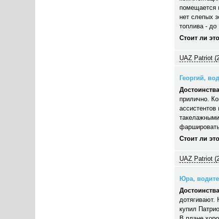
помещается п
нет слепых з
топлива - до 
Стоит ли эт
UAZ Patriot (
Георгий, вод
Достоинства
прилично. Ко
ассистентов 
такелажными
фаршировать,
Стоит ли эт
UAZ Patriot (
Юра, водител
Достоинства
дотягивают. 
купил Патрио
В плане хор