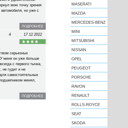
MASERATI
ернул мою точку зрения
 автомобиля, но уже с
MAZDA
MERCEDES-BENZ
ПОДРОБНЕЕ
MINI
4
17.12.2022
MITSUBISHI
NISSAN
ством серьезных
У меня он уже больше
OPEL
всегда с первого тычка,
PEUGEOT
 не гудит и не
 для самостоятельных
PORSCHE
 подшипником менял,
RAVON
RENAULT
ПОДРОБНЕЕ
ROLLS-ROYCE
SEAT
SKODA