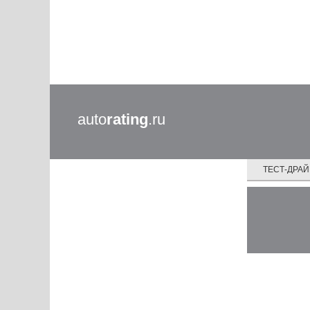
auto
rating
.ru
ТЕСТ-ДРА