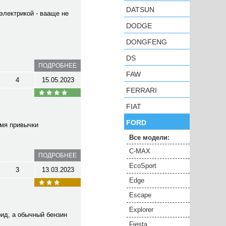
DATSUN
электрикой - вааще не
DODGE
DONGFENG
DS
ПОДРОБНЕЕ
FAW
4
15.05.2023
FERRARI
FIAT
FORD
емя привычки
Все модели:
C-MAX
ПОДРОБНЕЕ
EcoSport
3
13.03.2023
Edge
Escape
Explorer
рид, а обычный бензин
Fiesta