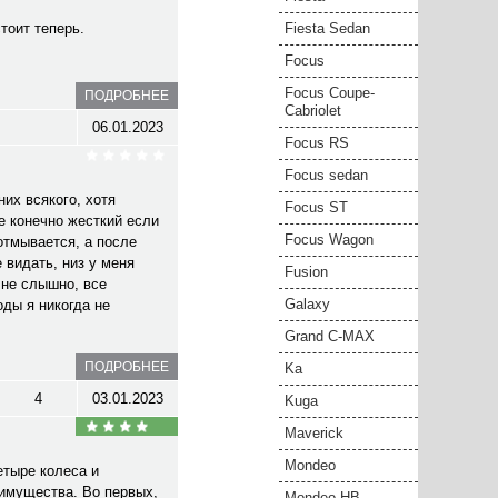
стоит теперь.
Fiesta Sedan
Focus
Focus Coupe-
ПОДРОБНЕЕ
Cabriolet
06.01.2023
Focus RS
Focus sedan
их всякого, хотя
Focus ST
е конечно жесткий если
Focus Wagon
 отмывается, а после
 видать, низ у меня
Fusion
 не слышно, все
Galaxy
оды я никогда не
Grand C-MAX
ПОДРОБНЕЕ
Ka
4
03.01.2023
Kuga
Maverick
Mondeo
етыре колеса и
еимущества. Во первых,
Mondeo HB