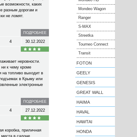
ые возможности, каких
Mondeo Wagon
же разным дорогам и
ки не ломят.
Ranger
S-MAX
ПОДРОБНЕЕ
Streetka
4
30.12.2022
Tourneo Connect
Transit
лаживает неровности.
FOTON
 ни к чему кроме
GEELY
и на топливо выходит в
 подъемах в Крыму или
GENESIS
ановленные электронные
GREAT WALL
ПОДРОБНЕЕ
HAIMA
4
27.12.2022
HAVAL
HAWTAI
ая коробка, приличная
HONDA
 места в салоне,