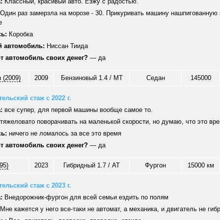
:
Классный, красивый авто. Езжу с радостью.
Один раз замерзла на морозе - 30. Прикуривать машину нашпигованную 
е
ь:
Коробка
 автомобиль:
Ниссан Тиида
от автомобиль своих денег?
— да
 (2009)
2009
Бензиновый 1.4 / MT
Седан
145000
ельский стаж с 2022 г.
:
все супер, для первой машины вообще самое то.
тяжеловато поворачивать на маленькой скорости, но думаю, что это вр
ь:
ничего не ломалось за все это время
от автомобиль своих денег?
— да
95)
2023
Гибридный 1.7 / AT
Фургон
15000 км
ельский стаж с 2023 г.
:
Внедорожник-фургон для всей семьи ездить по полям
Мне кажется у него все-таки не автомат, а механика, и двигатель не гиб