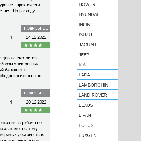
HOWER
уровне - практически
ствия. По расходу
HYUNDAI
INFINITI
ПОДРОБНЕЕ
ISUZU
4
24.12.2022
JAGUAR
JEEP
а дороге смотрится
набором электронных
KIA
ый багажник с
LADA
обо дополнительно не
LAMBORGHINI
ПОДРОБНЕЕ
LAND ROVER
4
20.12.2022
LEXUS
LIFAN
нтов из-за рубежа не
LOTUS
не хватало, поэтому
змеримых достоинствах.
LUXGEN
ания и удивительной