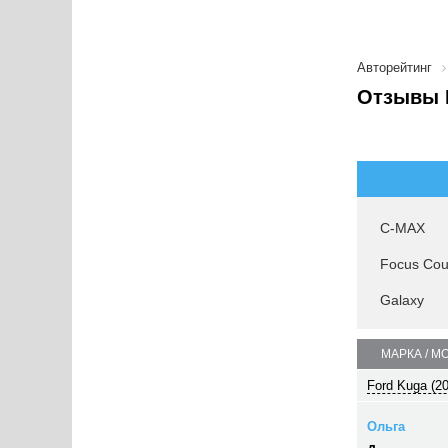
Авторейтинг
Отзывы 
C-MAX
Focus Cou
Galaxy
МАРКА / М
Ford Kuga (2
Ольга