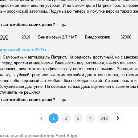
дности он меня вполне устроил. И на самом деле Патриот просто перев
ый российский автопром. Подумываю теперь о покупке версии такого же
от автомобиль своих денег?
— да
2016)
2019
Бензиновый 2.7 / MT
Внедорожник
32000
тельский стаж с 2000 г.
:
Самобытный автомобиль Патриот. На редкость доступный, но с множе
 перед простыми машинами. Внешность внушительная, ничего лишнего. 
ризнаюсь, ничего катастрофического у него я пока не выявил. Заводится 
альту, глубокой грязи или высоким сугробам достаточно легко, не гремит,
полне себе надежный автомобиль без неожиданностей. Устроен просто и
обслуживания доступно. На сервисе только диск сцепления с выжимным
стягивать не решился.
от автомобиль своих денег?
— да
1
2
3
4
242
отзывы об автомобилях Ford Edge: