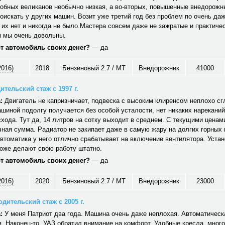
обных великанов необычно низкая, а во-вторых, повышенные внедорожн
оискать у других машин. Возит уже третий год без проблем по очень да
 их нет и никогда не было.Мастера совсем даже не зажратые и практичес
 мы очень довольны.
от автомобиль своих денег?
— да
2016)
2018
Бензиновый 2.7 / MT
Внедорожник
41000
ительский стаж с 1997 г.
:
Двигатель не капризничает, подвеска с высоким клиренсом неплохо сг
шиной подолгу получается без особой усталости, нет никаких нареканий
хода. Тут да, 14 литров на сотку выходит в среднем. С текущими ценам
ная сумма. Радиатор не закипает даже в самую жару на долгих горных
автоматика у него отлично срабатывает на включение вентилятора. Уст
тоже делают свою работу штатно.
от автомобиль своих денег?
— да
2016)
2020
Бензиновый 2.7 / MT
Внедорожник
23000
дительский стаж с 2005 г.
:
У меня Патриот два года. Машина очень даже неплохая. Автоматическ
. Наконец-то, УАЗ обратил внимание на комфорт. Удобные кресла, много