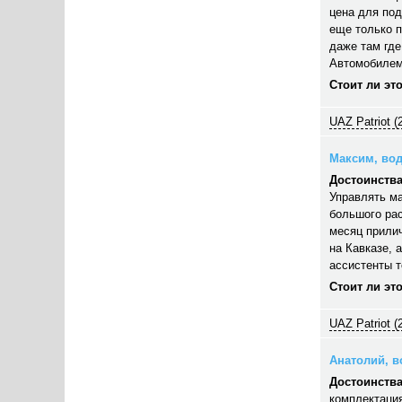
цена для под
еще только п
даже там где
Автомобилем
Стоит ли эт
UAZ Patriot (
Максим, вод
Достоинства
Управлять ма
большого рас
месяц прилич
на Кавказе, 
ассистенты 
Стоит ли эт
UAZ Patriot (
Анатолий, во
Достоинства
комплектация