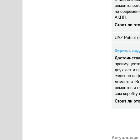
ремонтоприго
на современн
АКПП.
Стоит ли эт
UAZ Patriot (
Кирилл, води
Достоинства
преимуществ
двух лет и п
ездит по асф
ломается. В
ремонтов и 
сам коробку 
Стоит ли эт
Актуальные 