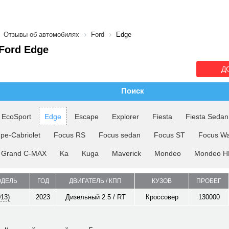
Отзывы об автомобилях
Ford
Edge
Ford Edge
Д
Поиск
EcoSport
Edge
Escape
Explorer
Fiesta
Fiesta Sedan
pe-Cabriolet
Focus RS
Focus sedan
Focus ST
Focus W
Grand C-MAX
Ka
Kuga
Maverick
Mondeo
Mondeo H
ОДЕЛЬ
ГОД
ДВИГАТЕЛЬ / КПП
КУЗОВ
ПРОБЕГ
013)
2023
Дизельный 2.5 / RT
Кроссовер
130000