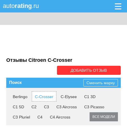
auto
rating
.ru
Отзывы Citroen C-Crosser
ДОБАВИТЬ ОТЗЫВ
Поиск
Сменить марку
Berlingo
C-Crosser
C-Elysee
C1 3D
C1 5D
C2
C3
C3 Aircross
C3 Picasso
C3 Pluriel
C4
C4 Aircross
ВСЕ МОДЕЛИ