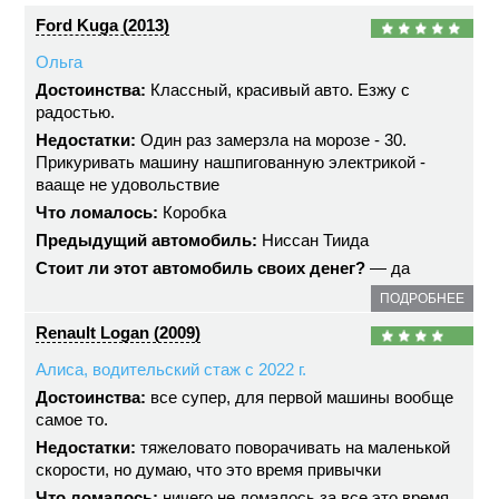
Ford Kuga (2013)
Ольга
Достоинства:
Классный, красивый авто. Езжу с
радостью.
Недостатки:
Один раз замерзла на морозе - 30.
Прикуривать машину нашпигованную электрикой -
вааще не удовольствие
Что ломалось:
Коробка
Предыдущий автомобиль:
Ниссан Тиида
Стоит ли этот автомобиль своих денег?
— да
ПОДРОБНЕЕ
Renault Logan (2009)
Алиса, водительский стаж с 2022 г.
Достоинства:
все супер, для первой машины вообще
самое то.
Недостатки:
тяжеловато поворачивать на маленькой
скорости, но думаю, что это время привычки
Что ломалось:
ничего не ломалось за все это время