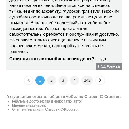
него я пока не выявил. Заводится всегда с первого
тычка, ездит по асфальту, глубокой грязи или высоким
сугробам достаточно легко, не гремит, не гудит и не
ломается. Вполне себе надежный автомобиль без
неожиданностей. Устроен просто и для
самостоятельных ремонтов и обслуживания доступно.
На сервисе только диск сцепления с выжимным
подшипником менял, сам коробку стягивать не
решился.
Стоит ли этот автомобиль своих денег?
— да
ПОДРОБНЕЕ
1
2
3
4
242
Актуальные отзывы об автомобилях Citroen C-Crosser:
Реальные достоинства и недостатки авто;
Мнение владельцев;
Опыт эксплуатации Ситроен С-Кроссер.