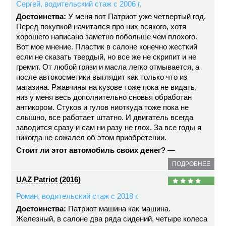
Сергей, водительский стаж с 2006 г.
Достоинства:
У меня вот Патриот уже четвертый год.
Перед покупкой начитался про них всякого, хотя
хорошего написано заметно побольше чем плохого.
Вот мое мнение. Пластик в салоне конечно жесткий
если не сказать твердый, но все же не скрипит и не
гремит. От любой грязи и масла легко отмывается, а
после автокосметики выглядит как только что из
магазина. Ржавчины на кузове тоже пока не видать,
низ у меня весь дополнительно сновья обработан
антикором. Стуков и гулов ниоткуда тоже пока не
слышно, все работает штатно. И двигатель всегда
заводится сразу и сам ни разу не глох. За все годы я
никогда не сожалел об этом приобретении.
Стоит ли этот автомобиль своих денег?
—
ПОДРОБНЕЕ
UAZ Patriot (2016)
Роман, водительский стаж с 2018 г.
Достоинства:
Патриот машина как машина.
Железный, в салоне два ряда сидений, четыре колеса