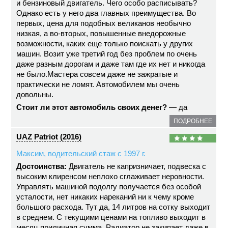
и бензиновый двигатель. Чего особо расписывать?
Однако есть у него два главных преимущества. Во
первых, цена для подобных великанов необычно
низкая, а во-вторых, повышенные внедорожные
возможности, каких еще только поискать у других
машин. Возит уже третий год без проблем по очень
даже разным дорогам и даже там где их нет и никогда
не было.Мастера совсем даже не зажратые и
практически не ломят. Автомобилем мы очень
довольны.
Стоит ли этот автомобиль своих денег?
— да
ПОДРОБНЕЕ
UAZ Patriot (2016)
Максим, водительский стаж с 1997 г.
Достоинства:
Двигатель не капризничает, подвеска с
высоким клиренсом неплохо сглаживает неровности.
Управлять машиной подолгу получается без особой
усталости, нет никаких нареканий ни к чему кроме
большого расхода. Тут да, 14 литров на сотку выходит
в среднем. С текущими ценами на топливо выходит в
месяц приличная сумма. Радиатор не закипает даже в