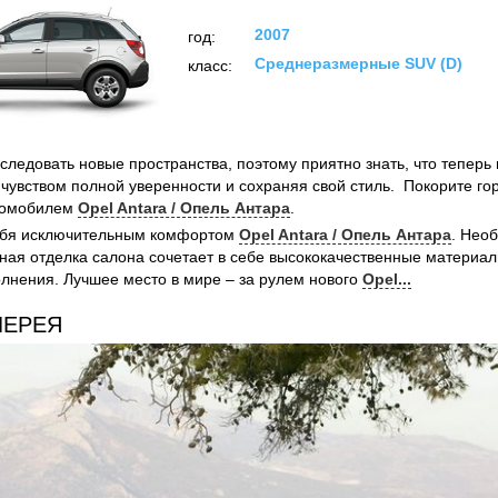
2007
год:
Среднеразмерные SUV (D)
класс:
следовать новые пространства, поэтому приятно знать, что теперь
с чувством полной уверенности и сохраняя свой стиль. Покорите г
томобилем
Opel Antara / Опель Антара
.
ебя исключительным комфортом
Opel Antara / Опель Антара
. Нео
ная отделка салона сочетает в себе высококачественные материа
олнения. Лучшее место в мире – за рулем нового
Opel...
ЛЕРЕЯ