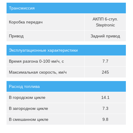
Трансмиссия
АКПП 6-ступ.
Коробка передач
Steptronic
Привод
Задний привод
Эксплуатационные характеристики
Время разгона 0-100 км/ч, с
7.7
Максимальная скорость, км/ч
245
Расход топлива
В городском цикле
14.1
В загородном цикле
7.3
В смешанном цикле
9.8