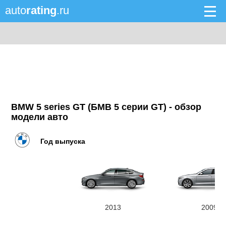
auto
rating
.ru
BMW 5 series GT (БМВ 5 серии GT) - обзор
модели авто
Год выпуска
2013
2009