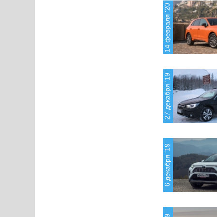
14 февраля '20
27 декабря '19
6 декабря '19