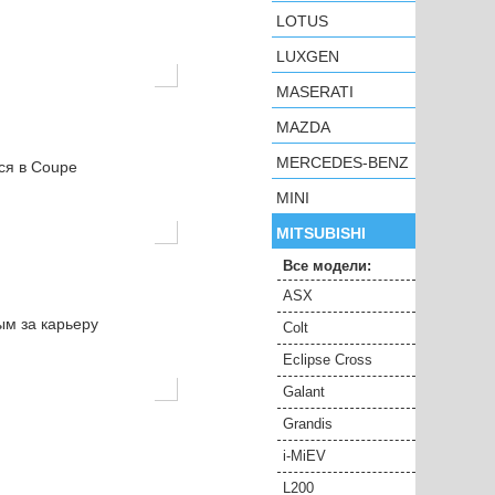
LOTUS
LUXGEN
MASERATI
MAZDA
MERCEDES-BENZ
ся в Coupe
MINI
MITSUBISHI
Все модели:
ASX
ым за карьеру
Colt
Eclipse Cross
Galant
Grandis
i-MiEV
L200