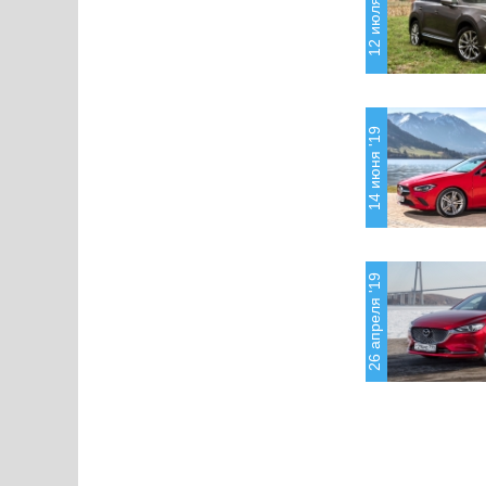
12 июля '19
14 июня '19
26 апреля '19