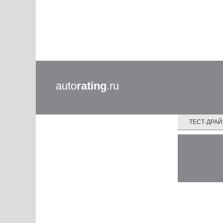
auto
rating
.ru
ТЕСТ-ДРА