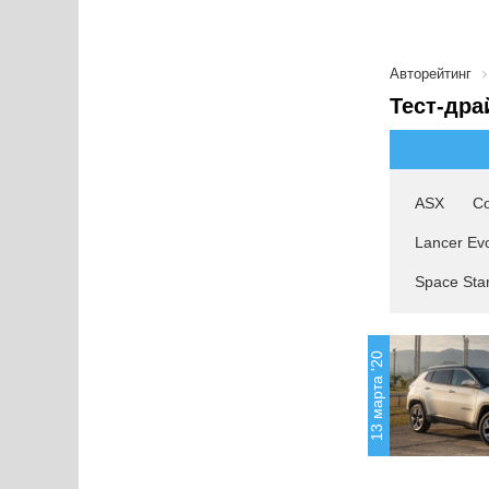
Авторейтинг
Тест-дра
ASX
Co
Lancer Evo
Space Sta
13 марта '20