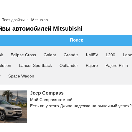
Тест-драйвы
Mitsubishi
йвы автомобилей Mitsubishi
Поиск
lt
Eclipse Cross
Galant
Grandis
i-MiEV
L200
Lanc
lution
Lancer Sportback
Outlander
Pajero
Pajero Pinin
r
Space Wagon
Jeep Compass
Мой Compass земной
Есть ли у этого Джипа надежда на рыночный успех?