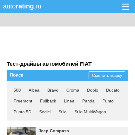
auto
rating
.ru
Тест-драйвы автомобилей FIAT
Поиск
Сменить марку
500
Albea
Bravo
Croma
Doblo
Ducato
Freemont
Fullback
Linea
Panda
Punto
Punto 5D
Sedici
Stilo
Stilo MultiWagon
Jeep Compass