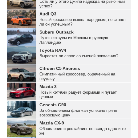
Есть ли у этого Джипа надежда на рыночный
успех?
Audi Q3
Новый кроссовер вышел нарядным, но станет
ли он успешным?
Subaru Outback
Путешествуем из Москвы в русскую
Лапландию
Toyota RAV4
Вырастет ли спрос со сменой поколения?
Citroen C5 Aircross
Симпатичный кроссовер, обреченный на
неудачу
Mazda 3
Новый хэтчбек радует формами и пугает
ценами
Genesis G90
За обновлением флагман успешно прячет
возросшую цену
Mazda CX-9
Обновление и рестайлинг не всегда одно и то
же