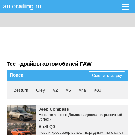
auto
rating
.ru
Тест-драйвы автомобилей FAW
Поиск
Сменить марку
Besturn
Oley
V2
V5
Vita
X80
Jeep Compass
Есть ли у этого Джипа надежда на рыночный
успех?
Audi Q3
Новый кроссовер вышел нарядным, но станет