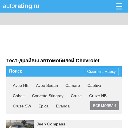
auto
rating
.ru
Тест-драйвы автомобилей Chevrolet
Поиск
Сменить марку
Aveo HB
Aveo Sedan
Camaro
Captiva
Cobalt
Corvette Stingray
Cruze
Cruze HB
Cruze SW
Epica
Evanda
ВСЕ МОДЕЛИ
Jeep Compass