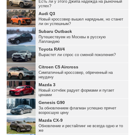
Есть ли у этого Джипа надежда на рыночный
успех?
Audi Q3
Новый кроссовер вышел нарядным, но станет
ли он успешным?
Subaru Outback
Путешествуем из Москвы в русскую
Лапландию
Toyota RAV4
Вырастет ли спрос со сменой поколения?
Citroen C5 Aircross
Симпатичный кроссовер, обреченный на
неудачу
Mazda 3
Новый хэтчбек радует формами и пугает
ценами
Genesis G90
За обновлением флагман успешно прячет
возросшую цену
Mazda CX-9
Обновление и рестайлинг не всегда одно и то
же