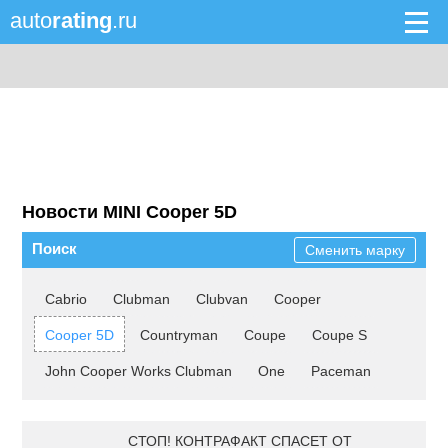
auto
rating
.ru
Новости MINI Cooper 5D
Поиск
Сменить марку
Cabrio
Clubman
Clubvan
Cooper
Cooper 5D
Countryman
Coupe
Coupe S
John Cooper Works Clubman
One
Paceman
СТОП! КОНТРАФАКТ СПАСЕТ ОТ