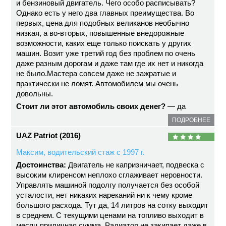
и бензиновый двигатель. Чего особо расписывать?
Однако есть у него два главных преимущества. Во
первых, цена для подобных великанов необычно
низкая, а во-вторых, повышенные внедорожные
возможности, каких еще только поискать у других
машин. Возит уже третий год без проблем по очень
даже разным дорогам и даже там где их нет и никогда
не было.Мастера совсем даже не зажратые и
практически не ломят. Автомобилем мы очень
довольны.
Стоит ли этот автомобиль своих денег?
— да
ПОДРОБНЕЕ
UAZ Patriot (2016)
Максим, водительский стаж с 1997 г.
Достоинства:
Двигатель не капризничает, подвеска с
высоким клиренсом неплохо сглаживает неровности.
Управлять машиной подолгу получается без особой
усталости, нет никаких нареканий ни к чему кроме
большого расхода. Тут да, 14 литров на сотку выходит
в среднем. С текущими ценами на топливо выходит в
месяц приличная сумма. Радиатор не закипает даже в