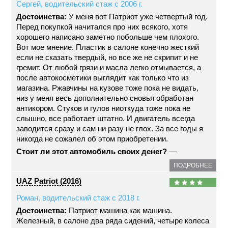
Сергей, водительский стаж с 2006 г.
Достоинства:
У меня вот Патриот уже четвертый год.
Перед покупкой начитался про них всякого, хотя
хорошего написано заметно побольше чем плохого.
Вот мое мнение. Пластик в салоне конечно жесткий
если не сказать твердый, но все же не скрипит и не
гремит. От любой грязи и масла легко отмывается, а
после автокосметики выглядит как только что из
магазина. Ржавчины на кузове тоже пока не видать,
низ у меня весь дополнительно сновья обработан
антикором. Стуков и гулов ниоткуда тоже пока не
слышно, все работает штатно. И двигатель всегда
заводится сразу и сам ни разу не глох. За все годы я
никогда не сожалел об этом приобретении.
Стоит ли этот автомобиль своих денег?
—
ПОДРОБНЕЕ
UAZ Patriot (2016)
Роман, водительский стаж с 2018 г.
Достоинства:
Патриот машина как машина.
Железный, в салоне два ряда сидений, четыре колеса