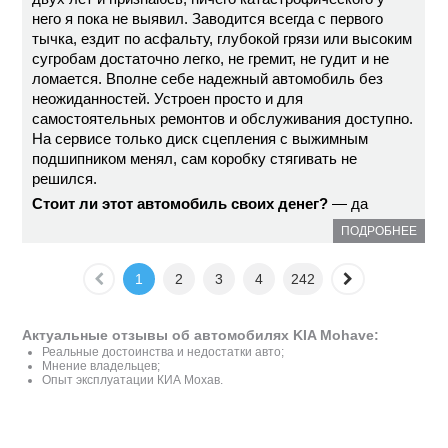
него я пока не выявил. Заводится всегда с первого
тычка, ездит по асфальту, глубокой грязи или высоким
сугробам достаточно легко, не гремит, не гудит и не
ломается. Вполне себе надежный автомобиль без
неожиданностей. Устроен просто и для
самостоятельных ремонтов и обслуживания доступно.
На сервисе только диск сцепления с выжимным
подшипником менял, сам коробку стягивать не
решился.
Стоит ли этот автомобиль своих денег?
— да
ПОДРОБНЕЕ
1
2
3
4
242
Актуальные отзывы об автомобилях KIA Mohave:
Реальные достоинства и недостатки авто;
Мнение владельцев;
Опыт эксплуатации КИА Мохав.