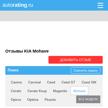
auto
rating
.ru
Отзывы KIA Mohave
ДОБАВИТЬ ОТЗЫВ
Поиск
Сменить марку
Carens
Carnival
Ceed
Ceed GT
Ceed SW
Cerato
Cerato Koup
Magentis
Mohave
Opirus
Optima
Picanto
ВСЕ МОДЕЛИ