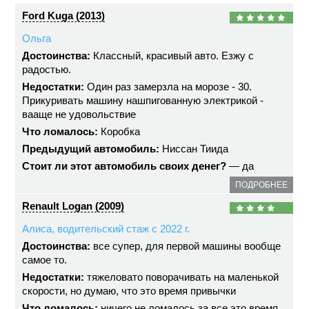
Ford Kuga (2013)
Ольга
Достоинства:
Классный, красивый авто. Езжу с
радостью.
Недостатки:
Один раз замерзла на морозе - 30.
Прикуривать машину нашпигованную электрикой -
вааще не удовольствие
Что ломалось:
Коробка
Предыдущий автомобиль:
Ниссан Тиида
Стоит ли этот автомобиль своих денег?
— да
ПОДРОБНЕЕ
Renault Logan (2009)
Алиса, водительский стаж с 2022 г.
Достоинства:
все супер, для первой машины вообще
самое то.
Недостатки:
тяжеловато поворачивать на маленькой
скорости, но думаю, что это время привычки
Что ломалось:
ничего не ломалось за все это время