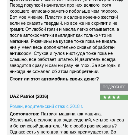
Перед покупкой начитался про них всякого, хотя
хорошего написано заметно побольше чем плохого.
Вот мое мнение. Пластик в салоне конечно жесткий
если не сказать твердый, но все же не скрипит и не
гремит. От любой грязи и масла легко отмывается, а
после автокосметики выглядит как только что из
магазина. Ржавчины на кузове тоже пока не видать,
низ у меня весь дополнительно сновья обработан
антикором. Стуков и гулов ниоткуда тоже пока не
слышно, все работает штатно. И двигатель всегда
заводится сразу и сам ни разу не глох. За все годы я
никогда не сожалел об этом приобретении.
Стоит ли этот автомобиль своих денег?
—
ПОДРОБНЕЕ
UAZ Patriot (2016)
Роман, водительский стаж с 2018 г.
Достоинства:
Патриот машина как машина.
Железный, в салоне два ряда сидений, четыре колеса
и бензиновый двигатель. Чего особо расписывать?
Однако есть у него два главных преимущества. Во