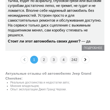
тычка, ездит по асфальту, глубокой грязи или высоким
сугробам достаточно легко, не гремит, не гудит и не
ломается. Вполне себе надежный автомобиль без
неожиданностей. Устроен просто и для
самостоятельных ремонтов и обслуживания доступно.
На сервисе только диск сцепления с выжимным
подшипником менял, сам коробку стягивать не
решился.
Стоит ли этот автомобиль своих денег?
— да
ПОДРОБНЕЕ
1
2
3
4
242
Актуальные отзывы об автомобилях Jeep Grand
Cherokee:
Реальные достоинства и недостатки авто;
Мнение владельцев;
Опыт эксплуатации Джип Гранд Чероки.