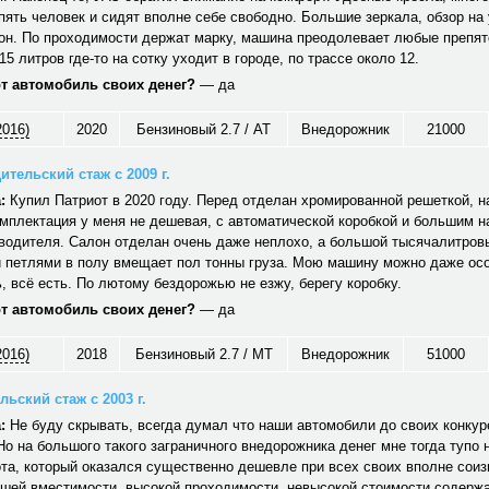
ять человек и сидят вполне себе свободно. Большие зеркала, обзор на 
он. По проходимости держат марку, машина преодолевает любые препят
15 литров где-то на сотку уходит в городе, по трассе около 12.
от автомобиль своих денег?
— да
2016)
2020
Бензиновый 2.7 / AT
Внедорожник
21000
ительский стаж с 2009 г.
:
Купил Патриот в 2020 году. Перед отделан хромированной решеткой, н
мплектация у меня не дешевая, с автоматической коробкой и большим 
водителя. Салон отделан очень даже неплохо, а большой тысячалитров
 петлями в полу вмещает пол тонны груза. Мою машину можно даже ос
 всё есть. По лютому бездорожью не езжу, берегу коробку.
от автомобиль своих денег?
— да
2016)
2018
Бензиновый 2.7 / MT
Внедорожник
51000
ьский стаж с 2003 г.
:
Не буду скрывать, всегда думал что наши автомобили до своих конкуре
Но на большого такого заграничного внедорожника денег мне тогда тупо 
та, который оказался существенно дешевле при всех своих вполне сои
ошей вместимости, высокой проходимости, невысокой стоимости содерж