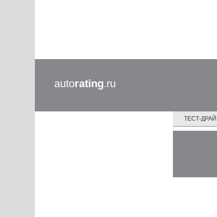
auto
rating
.ru
ТЕСТ-ДРА