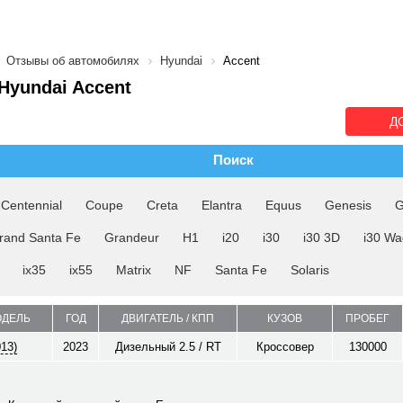
Отзывы об автомобилях
Hyundai
Accent
yundai Accent
Д
Поиск
Centennial
Coupe
Creta
Elantra
Equus
Genesis
G
rand Santa Fe
Grandeur
H1
i20
i30
i30 3D
i30 W
ix35
ix55
Matrix
NF
Santa Fe
Solaris
ОДЕЛЬ
ГОД
ДВИГАТЕЛЬ / КПП
КУЗОВ
ПРОБЕГ
013)
2023
Дизельный 2.5 / RT
Кроссовер
130000