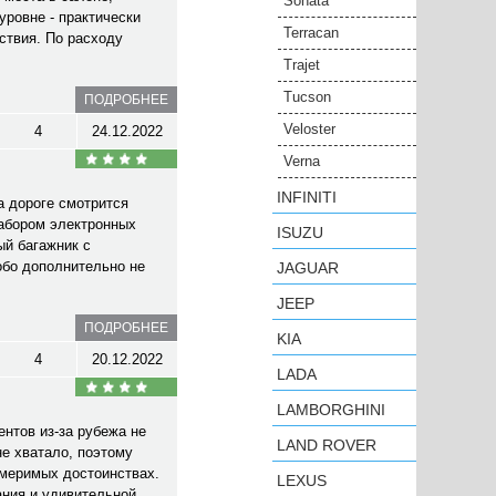
Sonata
уровне - практически
Terracan
ствия. По расходу
Trajet
Tucson
ПОДРОБНЕЕ
Veloster
4
24.12.2022
Verna
INFINITI
а дороге смотрится
набором электронных
ISUZU
ый багажник с
обо дополнительно не
JAGUAR
JEEP
ПОДРОБНЕЕ
KIA
4
20.12.2022
LADA
LAMBORGHINI
нтов из-за рубежа не
LAND ROVER
не хватало, поэтому
змеримых достоинствах.
LEXUS
ания и удивительной