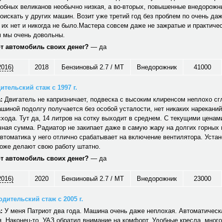
обных великанов необычно низкая, а во-вторых, повышенные внедорожн
оискать у других машин. Возит уже третий год без проблем по очень да
 их нет и никогда не было.Мастера совсем даже не зажратые и практичес
 мы очень довольны.
от автомобиль своих денег?
— да
2016)
2018
Бензиновый 2.7 / MT
Внедорожник
41000
ительский стаж с 1997 г.
:
Двигатель не капризничает, подвеска с высоким клиренсом неплохо сг
шиной подолгу получается без особой усталости, нет никаких нареканий
хода. Тут да, 14 литров на сотку выходит в среднем. С текущими ценам
ная сумма. Радиатор не закипает даже в самую жару на долгих горных
автоматика у него отлично срабатывает на включение вентилятора. Уст
тоже делают свою работу штатно.
от автомобиль своих денег?
— да
2016)
2020
Бензиновый 2.7 / MT
Внедорожник
23000
дительский стаж с 2005 г.
:
У меня Патриот два года. Машина очень даже неплохая. Автоматическ
. Наконец-то, УАЗ обратил внимание на комфорт. Удобные кресла, много