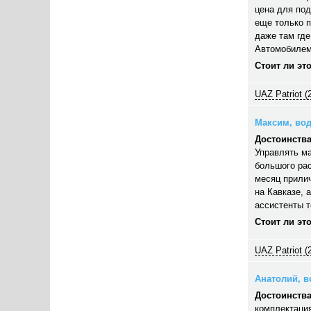
цена для под
еще только п
даже там где
Автомобилем
Стоит ли эт
UAZ Patriot (
Максим, вод
Достоинства
Управлять ма
большого рас
месяц прилич
на Кавказе, 
ассистенты 
Стоит ли эт
UAZ Patriot (
Анатолий, во
Достоинства
комплектация