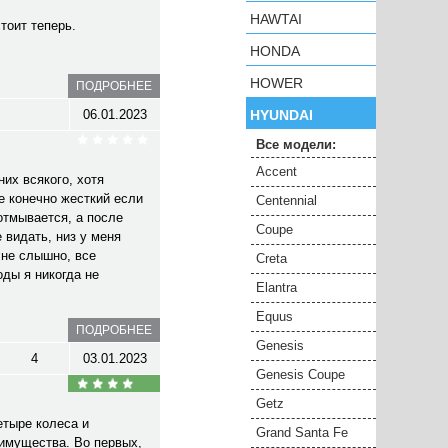
HAWTAI
стоит теперь.
HONDA
HOWER
ПОДРОБНЕЕ
06.01.2023
HYUNDAI
Все модели:
Accent
их всякого, хотя
е конечно жесткий если
Centennial
 отмывается, а после
Coupe
 видать, низ у меня
 не слышно, все
Creta
оды я никогда не
Elantra
Equus
ПОДРОБНЕЕ
Genesis
4
03.01.2023
Genesis Coupe
Getz
етыре колеса и
Grand Santa Fe
еимущества. Во первых,