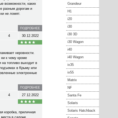
ые возможности, каких
Grandeur
же разным дорогам и
H1
ки не ломят.
i20
i30
ПОДРОБНЕЕ
i30 3D
4
30.12.2022
i30 Wagon
i40
лаживает неровности.
i40 Wagon
 ни к чему кроме
и на топливо выходит в
ix35
 подъемах в Крыму или
ix55
ановленные электронные
Matrix
ПОДРОБНЕЕ
NF
4
27.12.2022
Santa Fe
Solaris
Solaris Hatchback
ая коробка, приличная
 места в салоне,