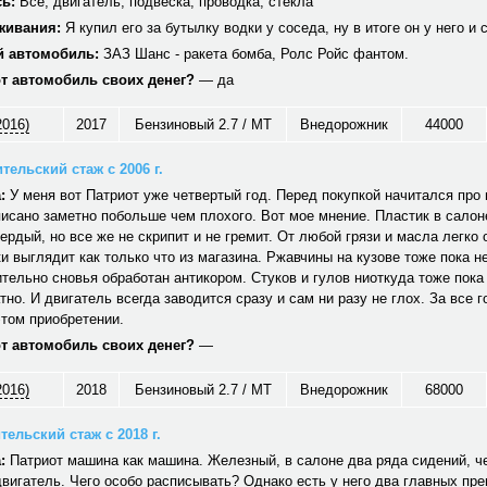
ь:
Все, двигатель, подвеска, проводка, стекла
живания:
Я купил его за бутылку водки у соседа, ну в итоге он у него и 
 автомобиль:
ЗАЗ Шанс - ракета бомба, Ролс Ройс фантом.
от автомобиль своих денег?
— да
2016)
2017
Бензиновый 2.7 / MT
Внедорожник
44000
тельский стаж с 2006 г.
:
У меня вот Патриот уже четвертый год. Перед покупкой начитался про н
исано заметно побольше чем плохого. Вот мое мнение. Пластик в салон
вердый, но все же не скрипит и не гремит. От любой грязи и масла легко
и выглядит как только что из магазина. Ржавчины на кузове тоже пока не
тельно сновья обработан антикором. Стуков и гулов ниоткуда тоже пока
тно. И двигатель всегда заводится сразу и сам ни разу не глох. За все г
том приобретении.
от автомобиль своих денег?
—
2016)
2018
Бензиновый 2.7 / MT
Внедорожник
68000
ельский стаж с 2018 г.
:
Патриот машина как машина. Железный, в салоне два ряда сидений, ч
вигатель. Чего особо расписывать? Однако есть у него два главных пр