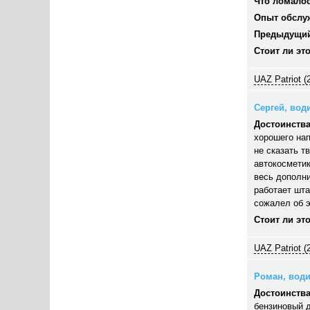
Что ломалос
Опыт обслу
Предыдущий
Стоит ли эт
UAZ Patriot (
Сергей, води
Достоинства
хорошего нап
не сказать т
автокосметик
весь дополни
работает шта
сожалел об э
Стоит ли эт
UAZ Patriot (
Роман, водит
Достоинства
бензиновый д