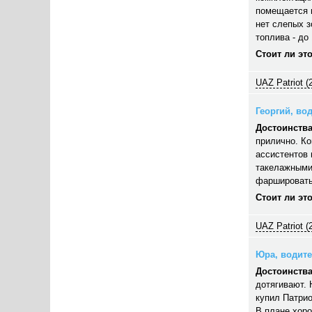
помещается п
нет слепых з
топлива - до 
Стоит ли эт
UAZ Patriot (
Георгий, вод
Достоинства
прилично. Ко
ассистентов 
такелажными
фаршировать,
Стоит ли эт
UAZ Patriot (
Юра, водител
Достоинства
дотягивают. 
купил Патрио
В плане хор