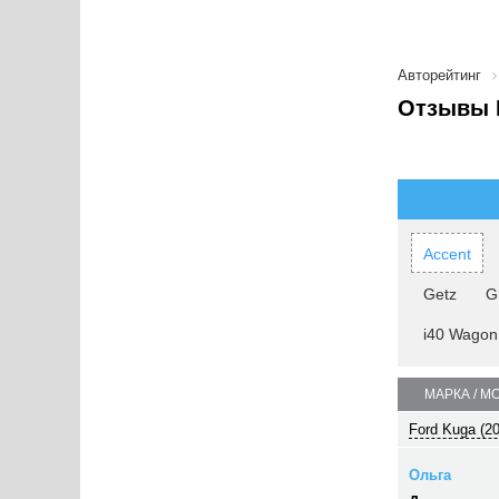
Авторейтинг
Отзывы H
Accent
Getz
G
i40 Wagon
МАРКА / М
Ford Kuga (2
Ольга