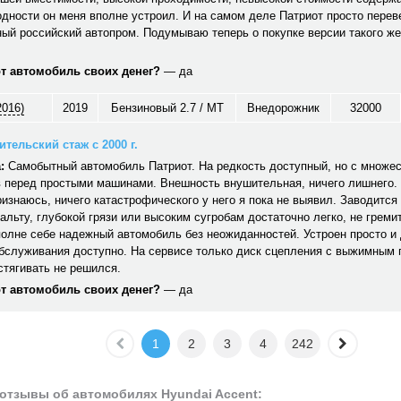
дности он меня вполне устроил. И на самом деле Патриот просто перев
ый российский автопром. Подумываю теперь о покупке версии такого же
от автомобиль своих денег?
— да
2016)
2019
Бензиновый 2.7 / MT
Внедорожник
32000
тельский стаж с 2000 г.
:
Самобытный автомобиль Патриот. На редкость доступный, но с множе
 перед простыми машинами. Внешность внушительная, ничего лишнего. 
ризнаюсь, ничего катастрофического у него я пока не выявил. Заводится 
альту, глубокой грязи или высоким сугробам достаточно легко, не гремит,
полне себе надежный автомобиль без неожиданностей. Устроен просто и
обслуживания доступно. На сервисе только диск сцепления с выжимным
стягивать не решился.
от автомобиль своих денег?
— да
1
2
3
4
242
отзывы об автомобилях Hyundai Accent: