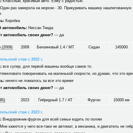
:
Классный, красивый авто. Езжу с радостью.
Один раз замерзла на морозе - 30. Прикуривать машину нашпигованную 
е
ь:
Коробка
 автомобиль:
Ниссан Тиида
от автомобиль своих денег?
— да
 (2009)
2009
Бензиновый 1.4 / MT
Седан
145000
ельский стаж с 2022 г.
:
все супер, для первой машины вообще самое то.
тяжеловато поворачивать на маленькой скорости, но думаю, что это вр
ь:
ничего не ломалось за все это время
от автомобиль своих денег?
— да
95)
2023
Гибридный 1.7 / AT
Фургон
15000 км
ельский стаж с 2023 г.
:
Внедорожник-фургон для всей семьи ездить по полям
Мне кажется у него все-таки не автомат, а механика, и двигатель не гиб