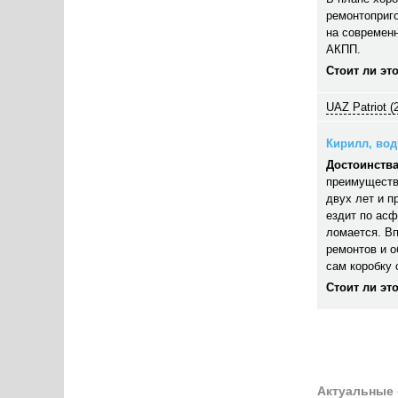
ремонтоприго
на современн
АКПП.
Стоит ли эт
UAZ Patriot (
Кирилл, води
Достоинства
преимуществ
двух лет и п
ездит по асф
ломается. В
ремонтов и 
сам коробку 
Стоит ли эт
Актуальные 