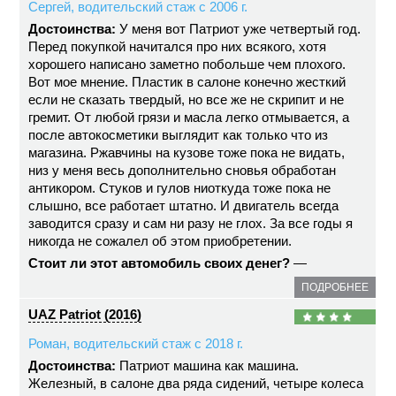
Сергей, водительский стаж с 2006 г.
Достоинства:
У меня вот Патриот уже четвертый год.
Перед покупкой начитался про них всякого, хотя
хорошего написано заметно побольше чем плохого.
Вот мое мнение. Пластик в салоне конечно жесткий
если не сказать твердый, но все же не скрипит и не
гремит. От любой грязи и масла легко отмывается, а
после автокосметики выглядит как только что из
магазина. Ржавчины на кузове тоже пока не видать,
низ у меня весь дополнительно сновья обработан
антикором. Стуков и гулов ниоткуда тоже пока не
слышно, все работает штатно. И двигатель всегда
заводится сразу и сам ни разу не глох. За все годы я
никогда не сожалел об этом приобретении.
Стоит ли этот автомобиль своих денег?
—
ПОДРОБНЕЕ
UAZ Patriot (2016)
Роман, водительский стаж с 2018 г.
Достоинства:
Патриот машина как машина.
Железный, в салоне два ряда сидений, четыре колеса