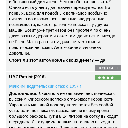
и бензиновый двигатель. Чего особо расписывать?
Однако есть у него два главных преимущества. Во
первых, цена для подобных великанов необычно
низкая, а во-вторых, повышенные внедорожные
возможности, каких еще только поискать у других
машин. Возит уже третий год без проблем по очень
даже разным дорогам и даже там где их нет и никогда
не было.Мастера совсем даже не зажратые и
практически не ломят. Автомобилем мы очень
довольны.
Стоит ли этот автомобиль своих денег?
— да
ПОДРОБНЕЕ
UAZ Patriot (2016)
Максим, водительский стаж с 1997 г.
Достоинства:
Двигатель не капризничает, подвеска с
высоким клиренсом неплохо сглаживает неровности.
Управлять машиной подолгу получается без особой
усталости, нет никаких нареканий ни к чему кроме
большого расхода. Тут да, 14 литров на сотку выходит
в среднем. С текущими ценами на топливо выходит в
месяц приличная сумма. Радиатор не закипает даже в