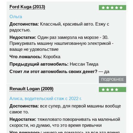
Ford Kuga (2013)
Ольга
Достоинства:
Классный, красивый авто. Езжу с
радостью.
Недостатки:
Один раз замерзла на морозе - 30.
Прикуривать машину нашпигованную электрикой -
вааще не удовольствие
Что ломалось:
Коробка
Предыдущий автомобиль:
Ниссан Тиида
Стоит ли этот автомобиль своих денег?
— да
ПОДРОБНЕЕ
Renault Logan (2009)
Алиса, водительский стаж с 2022 г.
Достоинства:
все супер, для первой машины вообще
самое то.
Недостатки:
тяжеловато поворачивать на маленькой
скорости, но думаю, что это время привычки
Что ломалось:
ничего не ломалось за все это время