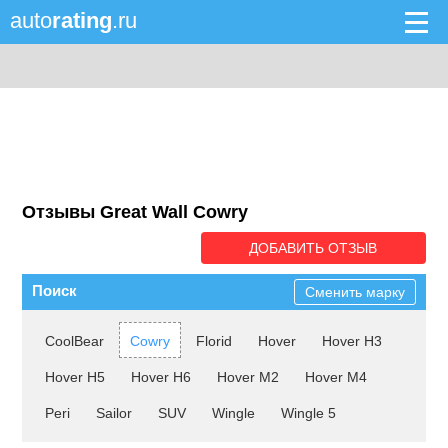
auto
rating
.ru
Отзывы Great Wall Cowry
ДОБАВИТЬ ОТЗЫВ
Поиск
Сменить марку
CoolBear
Cowry
Florid
Hover
Hover H3
Hover H5
Hover H6
Hover M2
Hover M4
Peri
Sailor
SUV
Wingle
Wingle 5