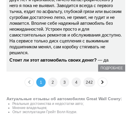
него я пока не выявил. Заводится всегда с первого
тычка, ездит по асфальту, глубокой грязи или высоким
сугробам достаточно легко, не гремит, не гудит и не
ломается. Вполне себе надежный автомобиль без
неожиданностей. Устроен просто и для
самостоятельных ремонтов и обслуживания доступно.
На сервисе только диск сцепления с выжимным
подшипником менял, сам коробку стягивать не
решился.
Стоит ли этот автомобиль своих денег?
— да
ПОДРОБНЕЕ
1
2
3
4
242
Актуальные отзывы об автомобилях Great Wall Cowry:
Реальные достоинства и недостатки авто;
Мнение владельцев;
Опыт эксплуатации Грейт Волл Коури.