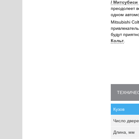
/ Митсубиси
преодолеет вс
одном автомо
Mitsubishi Co
привлекательн
будут приятн
Кольт
.
ТЕХНИЧЕС
Кузов
Число двере
Длина, мм