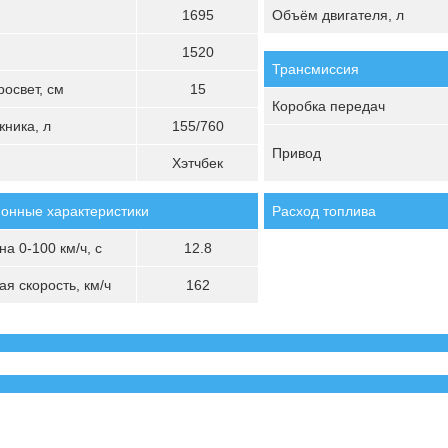
1695
Объём двигателя, л
1520
Трансмиссия
освет, см
15
Коробка передач
ника, л
155/760
Привод
Хэтчбек
онные характеристики
Расход топлива
а 0-100 км/ч, с
12.8
я скорость, км/ч
162