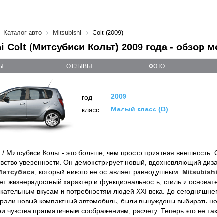
Каталог авто
Mitsubishi
Colt (2009)
hi Colt (Митсубиси Кольт) 2009 года - обзор 
Ы
ОТЗЫВЫ
ФОТО
2009
год:
Малый класс (B)
класс:
lt / Митсубиси Кольт - это больше, чем просто приятная внешность.
увство уверенности. Он демонстрирует новый, вдохновляющий диз
 Митсубиси
, который никого не оставляет равнодушным.
Mitsubish
ет жизнерадостный характер и функциональность, стиль и основат
скательным вкусам и потребностям людей XXI века. До сегодняшнег
рали новый компактный автомобиль, были вынуждены выбирать не
ои чувства прагматичным соображениям, расчету. Теперь это не та