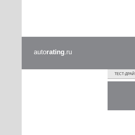
auto
rating
.ru
ТЕСТ-ДРА