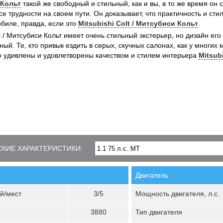
 Кольт
такой же свободный и стильный, как и вы, в то же время он 
е трудности на своем пути. Он доказывает, что практичность и стил
биле, правда, если это
Mitsubishi Colt / Митсубиси Кольт
.
lt / Митсубиси Кольт имеет очень стильный экстерьер, но дизайн ег
ый. Те, кто привык ездить в серых, скучных салонах, как у многих
о удивлены и удовлетворены качеством и стилем интерьера
Mitsub
КИЕ ХАРАКТЕРИСТИКИ:
Двигатель
й/мест
3/5
Мощность двигателя, л.с.
3880
Тип двигателя