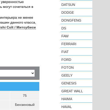
с уверенностью
DATSUN
ь могут сочетаться в
DODGE
о интерьера не менее
DONGFENG
 машин данного класса,
ishi Colt / Митсубиси
DS
FAW
FERRARI
FIAT
FORD
FOTON
GEELY
GENESIS
GREAT WALL
75
HAIMA
Бензиновый
HAVAL