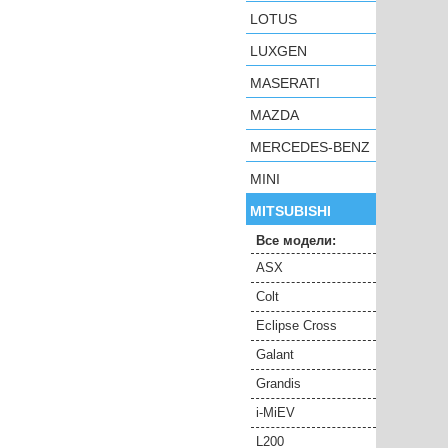
LOTUS
LUXGEN
MASERATI
MAZDA
MERCEDES-BENZ
MINI
MITSUBISHI
Все модели:
ASX
Colt
Eclipse Cross
Galant
Grandis
i-MiEV
L200