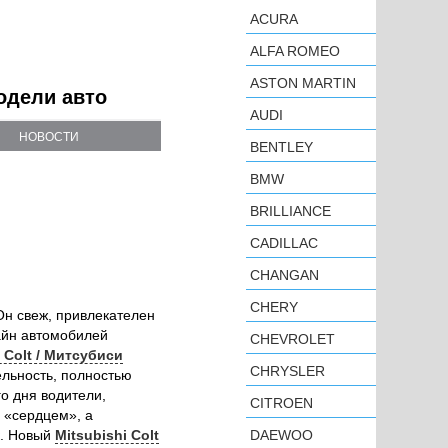
ACURA
ALFA ROMEO
ASTON MARTIN
модели авто
AUDI
НОВОСТИ
BENTLEY
BMW
BRILLIANCE
CADILLAC
CHANGAN
CHERY
 Он свеж, привлекателен
айн автомобилей
CHEVROLET
i Colt / Митсубиси
CHRYSLER
ельность, полностью
о дня водители,
CITROEN
 «сердцем», а
к. Новый
Mitsubishi Colt
DAEWOO