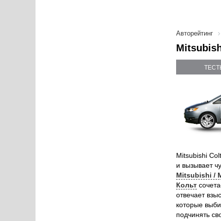
Авторейтинг
Mitsubis
ТЕСТ
Mitsubishi Co
и вызывает ч
Mitsubishi /
Кольт
сочета
отвечает взы
которые выби
подчинять св