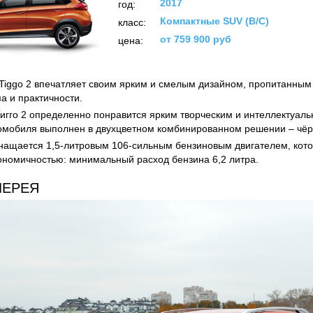
2017
год:
Компактные SUV (B/C)
класс:
от 759 900 руб
цена:
Tiggo 2 впечатляет своим ярким и смелым дизайном, пропитанным
а и практичности.
игго 2 определенно понравится ярким творческим и интеллектуаль
омобиля выполнен в двухцветном комбинированном решении – чё
нащается 1,5-литровым 106-сильным бензиновым двигателем, кот
ономичностью: минимальный расход бензина 6,2 литра.
ЛЕРЕЯ