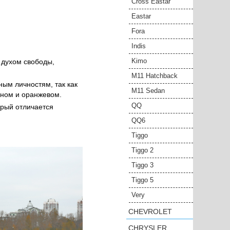
Cross Eastar
Eastar
Fora
Indis
Kimo
 духом свободы,
M11 Hatchback
ным личностям, так как
M11 Sedan
рном и оранжевом.
QQ
орый отличается
QQ6
Tiggo
Tiggo 2
Tiggo 3
Tiggo 5
Very
CHEVROLET
CHRYSLER