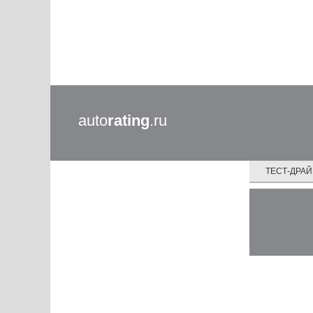
auto
rating
.ru
ТЕСТ-ДРА