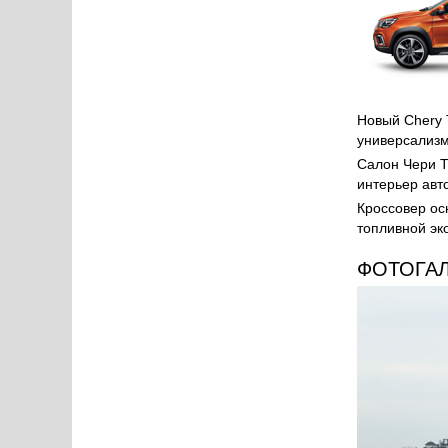
Новый Chery 
универсализм
Салон Чери Т
интерьер авт
Кроссовер ос
топливной эк
ФОТОГА