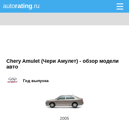
auto
rating
.ru
Chery Amulet (Чери Амулет) - обзор модели
авто
Год выпуска
2005