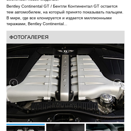
Несмотря на прошедшие с момента запуска четыре
года,когда в поле зрения попадает Bentley Continental GT /
Бентли Континентал GT, ты видишь автомобиль, который
разработан не для того, чтобы «прожить жизнь»: быть
запущенным в производство, пережить рестайлинг, второй,
смениться новой моделью.
Bentley Continental GT / Бентли Континентал GT остается
тем автомобилем, на который принято показывать пальцем.
В мире, где все клонируется и издается миллионными
тиражами, Bentley Continental...
ФОТОГАЛЕРЕЯ