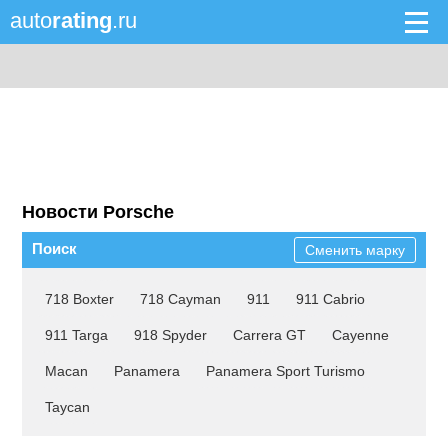
auto
rating
.ru
Новости Porsche
Поиск
Сменить марку
718 Boxter
718 Cayman
911
911 Cabrio
911 Targa
918 Spyder
Carrera GT
Cayenne
Macan
Panamera
Panamera Sport Turismo
Taycan