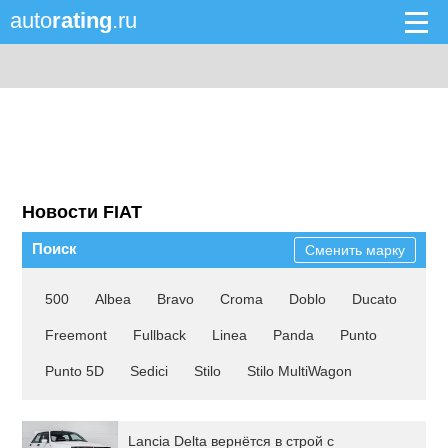
auto
rating
.ru
Новости FIAT
Поиск
Сменить марку
500
Albea
Bravo
Croma
Doblo
Ducato
Freemont
Fullback
Linea
Panda
Punto
Punto 5D
Sedici
Stilo
Stilo MultiWagon
Lancia Delta вернётся в строй с